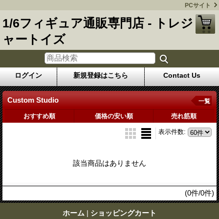
PCサイト
1/6フィギュア通販専門店 - トレジ
ャートイズ
ログイン
新規登録はこちら
Contact Us
Custom Studio
一覧
おすすめ順
価格の安い順
売れ筋順
表示件数
:
該当商品はありません
(0件/0件)
ホーム
|
ショッピングカート