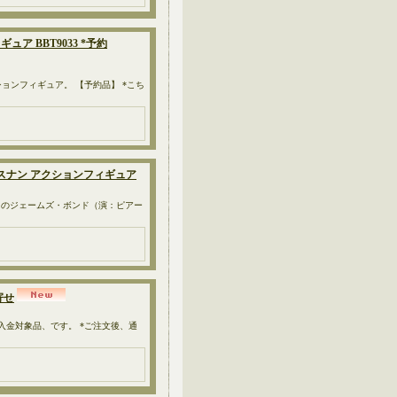
ギュア BBT9033 *予約
0cm）のアクションフィギュア。 【予約品】 *こち
ond ブロスナン アクションフィギュア
ンアイ」のジェームズ・ボンド（演：ピアー
寄せ
先入金対象品、です。 *ご注文後、通