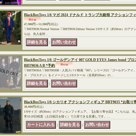
BlackBoxToys 1/6 マガ 2024 ドナルド トランプ大統領 アクションフィ
47,980円～51,980円
(税込)
▽BBT9036:Normal Version ▽BBT9036:Deluxe Version 1/6サイズ（約3
らは、先入金対…
｜
BlackBoxToys 1/6 ゴールデンアイ 007 GOLD EYES James b
BBT9036 A B *予約
▽BBT9036A ▽BBT9036B - 人気スパイ映画『007』シリーズの「ゴールデ
ス・ブロスナン）をイメージした1/6スケール（全高約30cm）の…
｜
BlackBoxToys 1/6 シカリオ アクションフィギュア BBT9035 *お取り
38,980円
(税込)
1/6サイズ（約30cm）のアクションフィギュア。 【お取り寄せ品】 *こちらは、
常10-20日程度（土日祝日を除く）で入荷できる見通しです。…
｜
｜