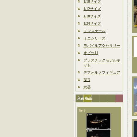
1/10サイズ
1/12サイズ
1/18サイズ
1/24サイズ
ノンスケール
ミニシリーズ
モバイルアクセサリー
オビツ11
プラスチックモデルキ
ット
デフォルメフィギュア
BJD
武器
入荷商品
No.1