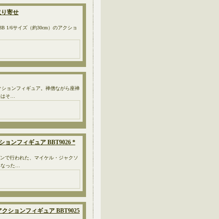
*お取り寄せ
T9023B 1/6サイズ（約30cm）のアクショ
のアクションフィギュア。禅僧ながら座禅
公はそ…
 アクションフィギュア BBT9026 *
ーデンで行われた、マイケル・ジャクソ
となった…
er.≫ アクションフィギュア BBT9025