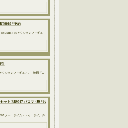
BT9019 *予約
our 1/6サイズ（約30cm）のアクションフィギュ
お取引
（約30cm）のアクションフィギュア。 - 映画『コ
ームセット BB9017 パロマ 4種 *お
映画『007 ノー・タイム・トゥ・ダイ』の