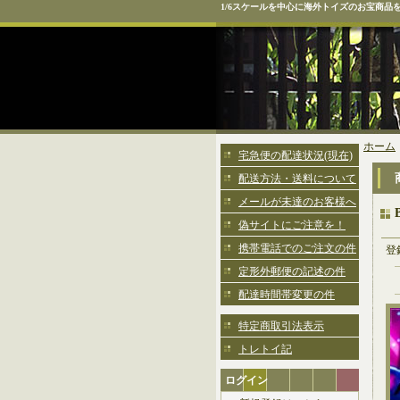
1/6スケールを中心に海外トイズのお宝商品
ホーム
宅急便の配達状況(現在)
配送方法・送料について
メールが未達のお客様へ
偽サイトにご注意を！
携帯電話でのご注文の件
登
定形外郵便の記述の件
配達時間帯変更の件
特定商取引法表示
トレトイ記
ログイン