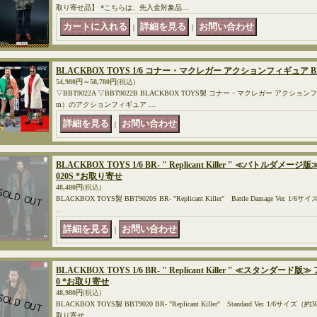
取り寄せ品】 *こちらは、先入金対象品…
｜
｜
BLACKBOX TOYS 1/6 コナー・マクレガー アクションフィギュア BB
54,980円～58,780円
(税込)
▽BBT9022A ▽BBT9022B BLACKBOX TOYS製 コナー・マクレガー アクションフィ
m）のアクションフィギュア …
｜
BLACKBOX TOYS 1/6 BR- " Replicant Killer " ≪バトルダ
020S *お取り寄せ
48,480円
(税込)
BLACKBOX TOYS製 BBT9020S BR- "Replicant Killer" Battle Damage V
…
｜
BLACKBOX TOYS 1/6 BR- " Replicant Killer " ≪スタンダ
0 *お取り寄せ
48,980円
(税込)
BLACKBOX TOYS製 BBT9020 BR- "Replicant Killer" Standard Ver. 1
取り寄せ…