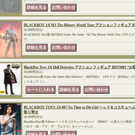
｜
BLACKBOX 1/6 MJ The History World Tour アクションフィギュア B
26,680円
(税込)
BLACKBOX Toys製 BBT9019 Guess Me Series - MJ The History World T
ア。 …
｜
BlackBox Toys 1/6 Hell Detective アクションフィギュア BBT9001 *
38,980円
(税込)
Blackboxtoys製 Guess Me Series Hell Detective （BBT9001） 1/6サイズ
ンスタンティン…
｜
｜
BLACKBOX TOYS 1/6 007 No Time to Die Girl ヘッド＆コスチュ
取り寄せ
28,980円
(税込)
BlackBoxToys製 Paloma ヘッド＆コスチュームセット BB9017 - 人気スパイ
パロマ（演：アナ・デ・アルマス）をイメージした…
｜