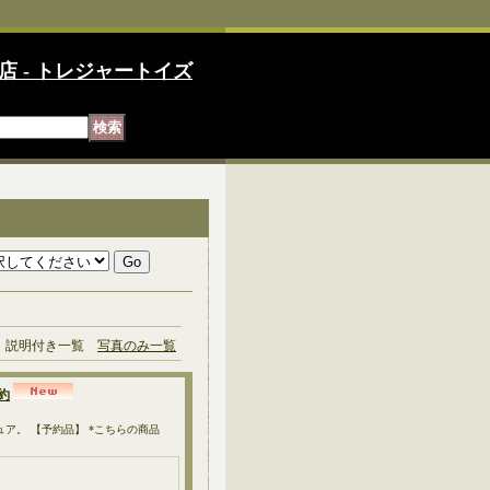
店 - トレジャートイズ
説明付き一覧
写真のみ一覧
予約
ョンフィギュア。 【予約品】 *こちらの商品