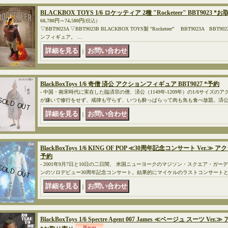
BLACKBOX TOYS 1/6 ロケッティア 2種 "Rocketeer" BBT9023 
60,780円～74,580円
(税込)
▽BBT9023A ▽BBT9023B BLACKBOX TOYS製 "Rocketeer” BBT9023A BB
ンフィギュア。 …
｜
BlackBoxToys 1/6 奇僧 済公 アクションフィギュア BBT9027 *予約
- 中国・南宋時代に実在した臨済宗の僧、済公（1149年-1209年）の1/6サイズ
が嫌いで修行をせず、戒律も守らず、いつも酔っぱらって肉も魚も食べ放題。済
｜
BlackBoxToys 1/6 KING OF POP ≪30周年記念コンサート Ver.≫
予約
- 2001年9月7日と10日の二日間、 米国ニューヨークのマジソン・スクエア・ガ
ンのソロデビュー30周年記念コンサート。結果的にマイケルのラストコンサート
｜
BlackBoxToys 1/6 Spectre Agent 007 James ≪ベージュ スーツ V