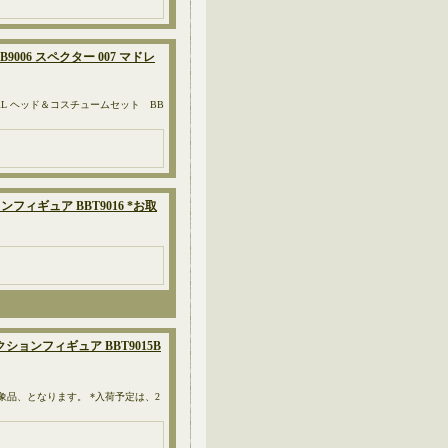
BB9006 スペクター 007 マドレ
PECTRE GIRL ヘッド＆コスチュームセット BB
 アクションフィギュア BBT9016 *お取
r.≫ アクションフィギュア BBT9015B
対象品、となります。 *入荷予定は、2