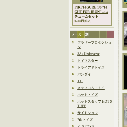
PIRP FIGURE 1/6 “FI
GHT FOR IRON”コス
チュームセット
9,980円
(税込)
メーカー別
ブラザープロダクショ
ン
3A / Underverse
トイマスター
トライアドトイズ
バンダイ
TTL
メディコム・トイ
ホットトイズ
ホットスタッフ HOT S
TUFF
サイドショウ
7th トイズ
VTS TOYS