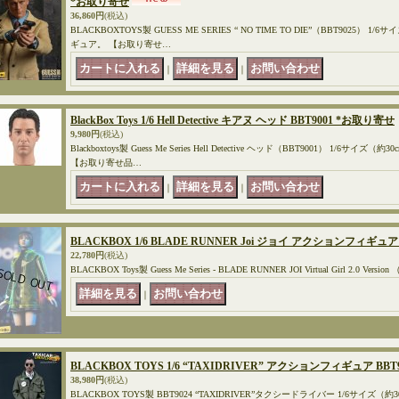
*お取り寄せ
36,860円
(税込)
BLACKBOXTOYS製 GUESS ME SERIES “ NO TIME TO DIE”（BBT9025
ギュア。 【お取り寄せ…
｜
｜
BlackBox Toys 1/6 Hell Detective キアヌ ヘッド BBT9001 *お取り寄せ
9,980円
(税込)
Blackboxtoys製 Guess Me Series Hell Detective ヘッド（BBT9001） 1/
【お取り寄せ品…
｜
｜
BLACKBOX 1/6 BLADE RUNNER Joi ジョイ アクションフィギュア 
22,780円
(税込)
BLACKBOX Toys製 Guess Me Series - BLADE RUNNER JOI Virtual Girl 2.0 Ve
｜
BLACKBOX TOYS 1/6 “TAXIDRIVER” アクションフィギュア BB
38,980円
(税込)
BLACKBOX TOYS製 BBT9024 “TAXIDRIVER”タクシードライバー 1/6サイ