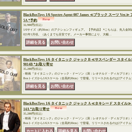
BlackBoxToys 1/6 Spectre-Agent 007 James ≪ブラック スーツ 
5A *予約
32,980円
(税込)
1/6サイズ（約30cm）のアクションフィギュア。 【予約品】 *こちらは、先入金
021年1月頃。（あくまでも目安です。メーカー事情により、大幅…
｜
BlackBoxToys 1/6 タイタニック ジャック B ≪サスペンダー スタ
9014B *お取り寄せ
35,280円
(税込)
- 映画『タイタニック』のジャック・ドーソン（演：レオナルド・ディカプリオ）を
Boxトイズから1/6スケール（全高約30cm）で登場。リリースされるのは2アイテ
｜
BlackBoxToys 1/6 タイタニック ジャック A ≪タキシード スタイ
14A *お取り寄せ
35,280円
(税込)
- 映画『タイタニック』のジャック・ドーソン（演：レオナルド・ディカプリオ）を
Boxトイズから1/6スケール（全高約30cm）で登場。リリースされるのは2アイテ
｜
｜