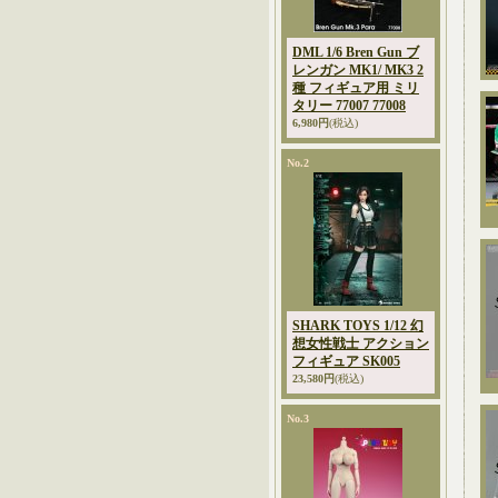
DML 1/6 Bren Gun ブ
レンガン MK1/ MK3 2
種 フィギュア用 ミリ
タリー 77007 77008
6,980円
(税込)
No.2
SHARK TOYS 1/12 幻
想女性戦士 アクション
フィギュア SK005
23,580円
(税込)
No.3