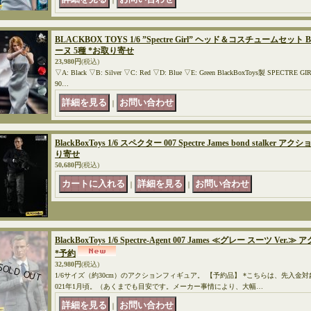
BLACKBOX TOYS 1/6 ”Spectre Girl” ヘッド＆コスチュームセット 
ーヌ 5種 *お取り寄せ
23,980円
(税込)
▽A: Black ▽B: Silver ▽C: Red ▽D: Blue ▽E: Green BlackBoxToys製 S
90…
｜
BlackBoxToys 1/6 スペクター 007 Spectre James bond stalker
り寄せ
50,680円
(税込)
｜
｜
BlackBoxToys 1/6 Spectre-Agent 007 James ≪グレー スーツ Ve
*予約
32,980円
(税込)
1/6サイズ（約30cm）のアクションフィギュア。 【予約品】 *こちらは、先入金
021年1月頃。（あくまでも目安です。メーカー事情により、大幅…
｜