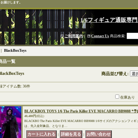
をお届けします。
1/6フィギュア通販専門
ご利用案内
｜
Contact Us
商品検索
:
｜
BlackBoxToys
商品一覧
BlackBoxToys
商品並び替え
:
録アイテム数
:
36件
在庫あり
BLACKBOX TOYS 1/6 The Paris Killer EVE MACARRO BB9088 *
40,480円
(税込)
BLACKBO The Paris Killer EVE MACARRO BB9088 1/6サイズのアクシ
は、先入金対象品、となりま…
｜
｜