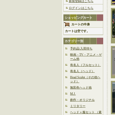
新規登録はこちら
ログインはこちら
ショッピングカート
カートの中身
カートは空です。
カテゴリー別
予約品/入荷待ち
映画・TV・アニメ・ゲ
ーム他
有名人（フルセット）
有名人（ヘッド）
Head Sculpt（その他ヘ
ッド）
無彩色ヘッド他
M.J.
創作・オリジナル
ミリタリー
ヘッド＋服セット （素