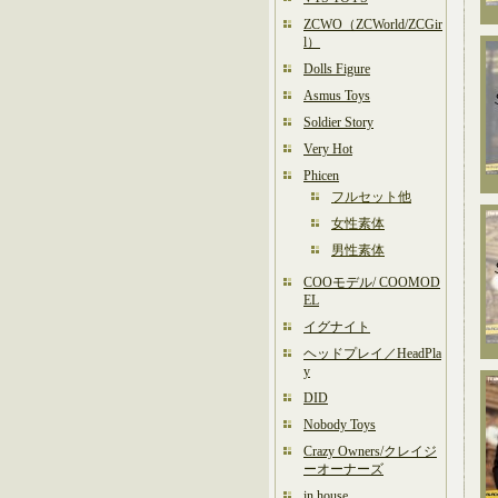
ZCWO（ZCWorld/ZCGir
l）
Dolls Figure
Asmus Toys
Soldier Story
Very Hot
Phicen
フルセット他
女性素体
男性素体
COOモデル/ COOMOD
EL
イグナイト
ヘッドプレイ／HeadPla
y
DID
Nobody Toys
Crazy Owners/クレイジ
ーオーナーズ
in house