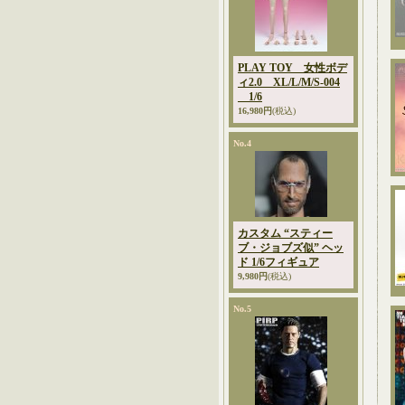
PLAY TOY 女性ボデ
ィ2.0 XL/L/M/S-004
1/6
16,980円
(税込)
No.4
カスタム “スティー
ブ・ジョブズ似” ヘッ
ド 1/6フィギュア
9,980円
(税込)
No.5