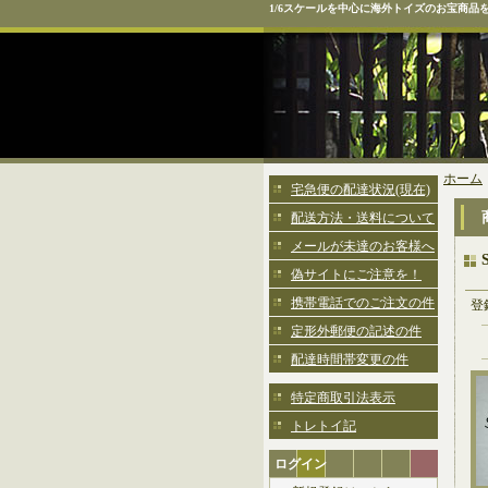
1/6スケールを中心に海外トイズのお宝商品
ホーム
宅急便の配達状況(現在)
配送方法・送料について
メールが未達のお客様へ
偽サイトにご注意を！
携帯電話でのご注文の件
登
定形外郵便の記述の件
配達時間帯変更の件
特定商取引法表示
トレトイ記
ログイン