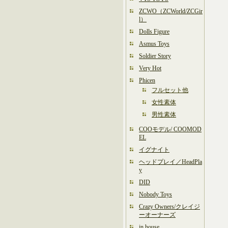
ZCWO（ZCWorld/ZCGir
l）
Dolls Figure
Asmus Toys
Soldier Story
Very Hot
Phicen
フルセット他
女性素体
男性素体
COOモデル/ COOMOD
EL
イグナイト
ヘッドプレイ／HeadPla
y
DID
Nobody Toys
Crazy Owners/クレイジ
ーオーナーズ
in house