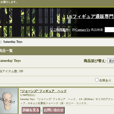
をお届けします。
1/6フィギュア通販専門
ご利用案内
｜
Contact Us
商品検索
:
｜
Saturday Toys
商品一覧
Saturday Toys
商品並び替え
:
録アイテム数
:
3件
在庫あり
“ジョーンズ” フィギュア ヘッド
5,780円
(税込)
Saturday Toys "ジョーンズ" フィギュア ヘッド。 1/6（約30cm）サイズの
ップ」のオムニ社重役ジョーンズ（演・ロニー・コックス…
｜