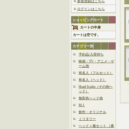
新規登録はこちら
ログインはこちら
ショッピングカート
カートの中身
カートは空です。
カテゴリー別
予約品/入荷待ち
映画・TV・アニメ・ゲ
ーム他
有名人（フルセット）
有名人（ヘッド）
Head Sculpt（その他ヘ
ッド）
無彩色ヘッド他
M.J.
創作・オリジナル
ミリタリー
ヘッド＋服セット （素