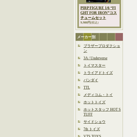
PIRP FIGURE 1/6 “FI
GHT FOR IRON”コス
チュームセット
9,980円
(税込)
メーカー別
ブラザープロダクショ
ン
3A / Underverse
トイマスター
トライアドトイズ
バンダイ
TTL
メディコム・トイ
ホットトイズ
ホットスタッフ HOT S
TUFF
サイドショウ
7th トイズ
VTS TOYS