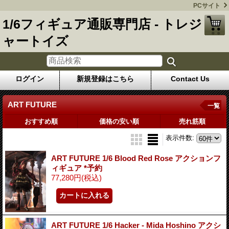
PCサイト
1/6フィギュア通販専門店 - トレジ
ャートイズ
ログイン
新規登録はこちら
Contact Us
ART FUTURE
一覧
おすすめ順
価格の安い順
売れ筋順
表示件数
:
ART FUTURE 1/6 Blood Red Rose アクションフ
ィギュア *予約
77,280円
(税込)
ART FUTURE 1/6 Hacker - Mida Hoshino アクシ