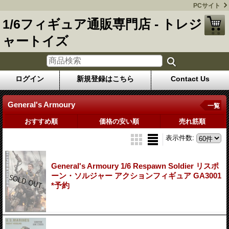
PCサイト
1/6フィギュア通販専門店 - トレジ
ャートイズ
ログイン
新規登録はこちら
Contact Us
General's Armoury
一覧
おすすめ順
価格の安い順
売れ筋順
表示件数
:
General's Armoury 1/6 Respawn Soldier リスポ
ーン・ソルジャー アクションフィギュア GA3001
*予約