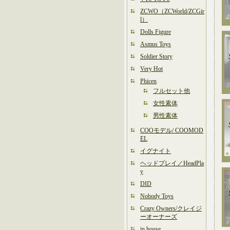
ZCWO（ZCWorld/ZCGir
l）
Dolls Figure
Asmus Toys
Soldier Story
Very Hot
Phicen
フルセット他
女性素体
男性素体
COOモデル/ COOMOD
EL
イグナイト
ヘッドプレイ／HeadPla
y
DID
Nobody Toys
Crazy Owners/クレイジ
ーオーナーズ
in house