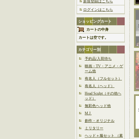
新規登録はこちら
ログインはこちら
ショッピングカート
カートの中身
カートは空です。
カテゴリー別
予約品/入荷待ち
映画・TV・アニメ・ゲ
ーム他
有名人（フルセット）
有名人（ヘッド）
Head Sculpt（その他ヘ
ッド）
無彩色ヘッド他
M.J.
創作・オリジナル
ミリタリー
ヘッド＋服セット （素