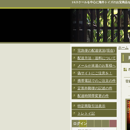
1/6スケールを中心に海外トイズのお宝商品
ホーム
宅急便の配達状況(現在)
配送方法・送料について
メールが未達のお客様へ
偽サイトにご注意を！
携帯電話でのご注文の件
登
定形外郵便の記述の件
配達時間帯変更の件
特定商取引法表示
トレトイ記
ログイン