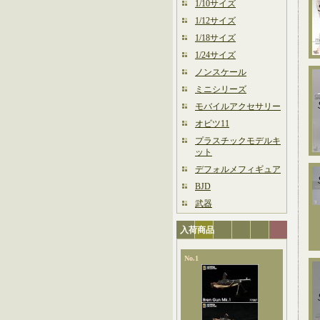
1/10サイズ
1/12サイズ
1/18サイズ
1/24サイズ
ノンスケール
ミニシリーズ
モバイルアクセサリー
オビツ11
プラスチックモデルキ
ット
デフォルメフィギュア
BJD
武器
入荷商品
No.1