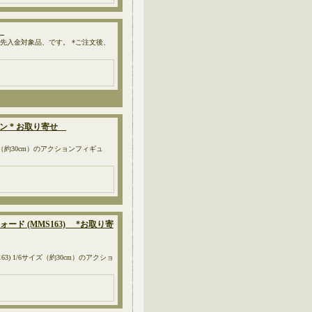
せ
、先入金対象品、です。 *ご注文後、
ョン * お取り寄せ
（約30cm）のアクションフィギュ
フォード (MMS163) *お取り寄
163) 1/6サイズ（約30cm）のアクショ