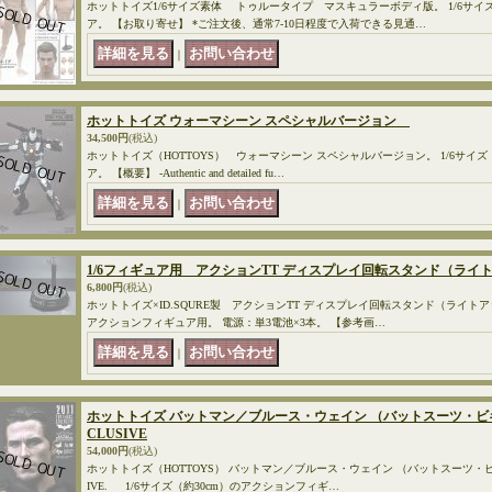
ホットトイズ1/6サイズ素体 トゥルータイプ マスキュラーボディ版。 1/6サイ
ア。 【お取り寄せ】 *ご注文後、通常7-10日程度で入荷できる見通…
｜
ホットトイズ ウォーマシーン スペシャルバージョン
34,500円
(税込)
ホットトイズ（HOTTOYS） ウォーマシーン スペシャルバージョン。 1/6サイズ
ア。 【概要】 -Authentic and detailed fu…
｜
1/6フィギュア用 アクションTT ディスプレイ回転スタンド（ラ
6,800円
(税込)
ホットトイズ×ID.SQURE製 アクションTT ディスプレイ回転スタンド（ライトアッ
アクションフィギュア用。 電源：単3電池×3本。 【参考画…
｜
ホットトイズ バットマン／ブルース・ウェイン （バットスーツ・ビギンズ版） 2
CLUSIVE
54,000円
(税込)
ホットトイズ（HOTTOYS） バットマン／ブルース・ウェイン （バットスーツ・ビギンズ版） 
IVE. 1/6サイズ（約30cm）のアクションフィギ…