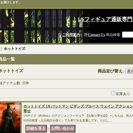
をお届けします。
1/6フィギュア通販専門
ご利用案内
｜
Contact Us
商品検索
:
｜
ホットトイズ
商品一覧
ホットトイズ
商品並び替え
:
録アイテム数
:
35件
在庫あり
ホットトイズ 1/6 バットマン ビギンズ ブルース ウェイン アクションフ
寄せ
1/6サイズ（約30cm）のアクションフィギュア 【お取り寄せ品】 *こちらは、先
0-20日程度（土日祝日を除く）で入荷できる見通しです。ただし…
｜