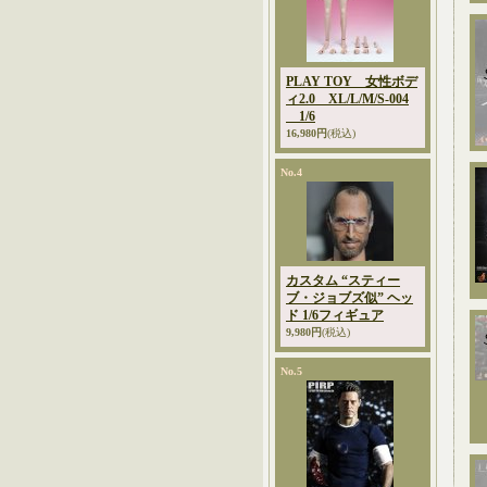
PLAY TOY 女性ボデ
ィ2.0 XL/L/M/S-004
1/6
16,980円
(税込)
No.4
カスタム “スティー
ブ・ジョブズ似” ヘッ
ド 1/6フィギュア
9,980円
(税込)
No.5