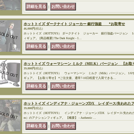
｜
ホットトイズ ダークナイト ジョーカー 銀行強盗 *お取寄せ
46,000円
(税込)
ホットトイズ（HOTTOYS） ダークナイト ジョーカー 銀行強盗バージョン 1/
ィギュア。 [商品概要] The Dark Knight - 1…
｜
ホットトイズ ウォーマシーン ミルク（MILK）バージョン 【お
39,800円
(税込)
ホットトイズ（HOTTOYS） ウォーマシーン ミルク（Milk）バージョン。 1/
ギュア。 【お取り寄せ】 *ご注文後、通常7-10日程度で入荷できる…
｜
ホットトイズ インディアナ・ジョーンズDX レイダース/失われ
39,800円
(税込)
ホットトイズ（HOTTOYS） インディアナ・ジョーンズDX レイダース/失われたア
m）のアクションフィギュア。 【概要】 - Authentic …
｜