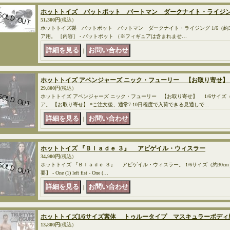
ホットトイズ バットポット バートマン ダークナイト・ライジング
51,300円
(税込)
ホットトイズ製 バットポット バットマン ダークナイト・ライジング 1/6（約
ア用。 ［内容］ - バットポット （※フィギュアは含まれませ…
｜
ホットトイズ アベンジャーズ ニック・フューリー 【お取り寄せ
29,800円
(税込)
ホットトイズ アベンジャーズ ニック・フューリー 【お取り寄せ】 1/6サイズ（
ア。 【お取り寄せ】 *ご注文後、通常7-10日程度で入荷できる見通しで…
｜
ホットトイズ 『Ｂｌａｄｅ ３』 アビゲイル・ウィスラー
34,900円
(税込)
ホットトイズ 『Ｂｌａｄｅ ３』 アビゲイル・ウィスラー。 1/6サイズ（約30c
要】 - One (1) left fist - One (…
｜
ホットトイズ1/6サイズ素体 トゥルータイプ マスキュラーボ
13,800円
(税込)