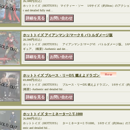
26,500円
(税込)
ホットトイズ（HOTTOYS） マイティー・ソー 1/6サイズ（約30cm）のアクションフィギ
c and detailed fully real…
｜
ホットトイズ アイアンマン２/マーク６ バトルダメージ版
28,500円
(税込)
ホットトイズ（HOTTOYS） アイアンマン２/マークVI バトルダメージ版。 1/
ギュア。 [概要] -Authentic and det…
｜
ホットトイズ ブルース・リーDX 燃えよドラゴン
69,800円
(税込)
ホットトイズ（HOTTOYS） ブルース・リーDX 燃えよドラゴン。 1/6サイズ（
[概要] -Authentic and detailed ful…
｜
ホットトイズ ターミネーター2 /T-1000
26,800円
(税込)
ホットトイズ（HOTTOYS） ターミネーター2 /T-1000。 1/6サイズ（約30cm）のア
entic and detailed ful…