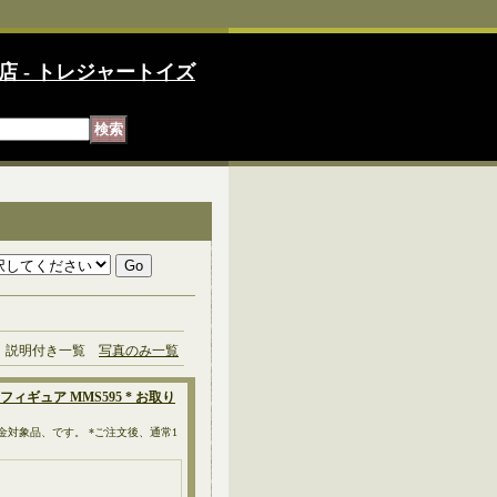
店 - トレジャートイズ
説明付き一覧
写真のみ一覧
ィギュア MMS595 * お取り
入金対象品、です。 *ご注文後、通常1