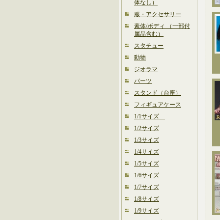
体なし）
服・アクセサリー
素体/ボディ （一部付
属品含む）
スタチュー
動物
ジオラマ
パーツ
スタンド（台座）
フィギュアケース
1/1サイズ
1/2サイズ
1/3サイズ
1/4サイズ
1/5サイズ
1/6サイズ
1/7サイズ
1/8サイズ
1/9サイズ