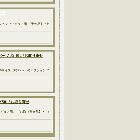
0cm）のアクションフィギュア用 【予約品】 *上
パーツ JX-012 *お取り寄せ
 1/6サイズ（約30cm）のアクションフ
 JXS01 *お取り寄せ
アクションフィギュア用。 【お取り寄せ品】 *こち