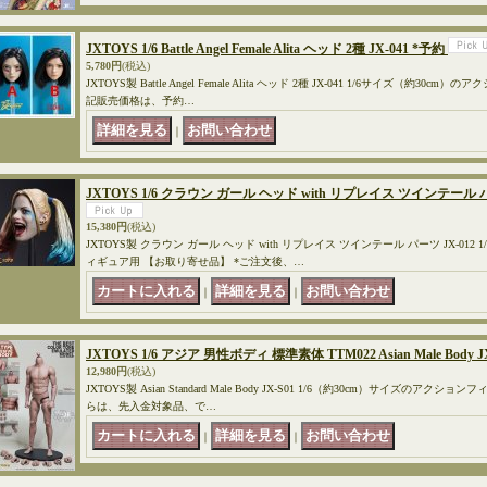
JXTOYS 1/6 Battle Angel Female Alita ヘッド 2種 JX-041 *予約
5,780円
(税込)
JXTOYS製 Battle Angel Female Alita ヘッド 2種 JX-041 1/6サイズ（約3
記販売価格は、予約…
｜
JXTOYS 1/6 クラウン ガール ヘッド with リプレイス ツインテール 
15,380円
(税込)
JXTOYS製 クラウン ガール ヘッド with リプレイス ツインテール パーツ JX-012
ィギュア用 【お取り寄せ品】 *ご注文後、…
｜
｜
JXTOYS 1/6 アジア 男性ボディ 標準素体 TTM022 Asian Male Body
12,980円
(税込)
JXTOYS製 Asian Standard Male Body JX-S01 1/6（約30cm）サイズの
らは、先入金対象品、で…
｜
｜