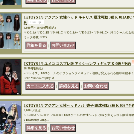
｜
JKTOYS 1/6 アジアン 女性ヘッド キャリス 眼球可動 3種 K-011ABC /
約
9,080円～10,680円
(税込)
▽K-011A ▽K-011B ▽K-011C ▽K-011A+ ▽K-011B+ ▽K-011C+ 1/6
ミック搭載 JKTO…
｜
JKTOYS 1/6 ユメコ コスプレ版 アクションフィギュア K-009 *予約
28,580円
(税込)
- JKトイズ、1/6スケールのアクションフィギュア - 視線が変えられる眼球可動ギミック搭載。 
Belle Yumeko cosplay M…
｜
｜
JKTOYS 1/6 アジアン 女性ヘッド ハナ 杏子 眼球可動 3種 K-008 *予
9,080円
(税込)
▽K-008A ▽K-008B ▽K-008C 1/6スケールの女性ヘッド 視線が変えられる眼球可動ギミ
y Headsculpt Xing…
｜