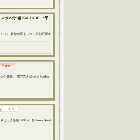
 メガネ付3種 K-011ABC+ *予
スケールの女性ヘッド 視線が変えられる眼球可動ギ
JKTOYS Abyssal Betting
約
ック搭載 JKTOYS製 Asian Beaut