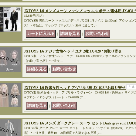
JXTOYS 1/6 メンズスーツ マッシブ マッスル ボディ/素体用 JX-031 
15,680円
(税込)
JXTOYS製 男性スーツ マッスルボディ用 JX-031 1/6サイズ（約30cm）アク
ス］ - 本品は、マッシブ（マッスル）素体に適してい…
｜
｜
JXTOYS 1/6 アジア女性ヘッド ユナ 2種 JX-029 *お取り寄せ
JXTOY製 アジア女性ヘッド ユナ JX-028 1/6（約30cm）サイズのアクションフィギュ
【お取り寄せ品】 *ご注文…
｜
JXTOYS 1/6 欧米女性ヘッド アヴリル 3種 JX-028 *お取り寄せ
JXTOY製 欧米女性ヘッド アヴリル・ラヴィーン JX-028 1/6（約30cm）サイズ
A ブロンド ロングストレート ・JX-028B ブ…
｜
JXTOYS 1/6 メンズ ダークグレー スーツ セット Dark grey suit JX
JXTOYS製 ダーク グレー スーツ セット （JX030） 1/6サイズ（約30cm）
品】 *ご注文後、通常10－20日程度で入荷できる見通し…