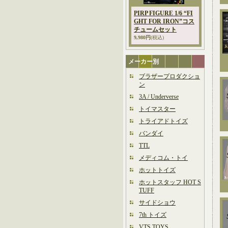
PIRP FIGURE 1/6 “FI
GHT FOR IRON”コス
チュームセット
9,980円
(税込)
メーカー別
ブラザープロダクショ
ン
3A / Underverse
トイマスター
トライアドトイズ
バンダイ
TTL
メディコム・トイ
ホットトイズ
ホットスタッフ HOT S
TUFF
サイドショウ
7th トイズ
VTS TOYS