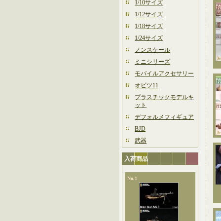
1/10サイズ
1/12サイズ
1/18サイズ
1/24サイズ
ノンスケール
ミニシリーズ
モバイルアクセサリー
オビツ11
プラスチックモデルキ
ット
デフォルメフィギュア
BJD
武器
入荷商品
No.1