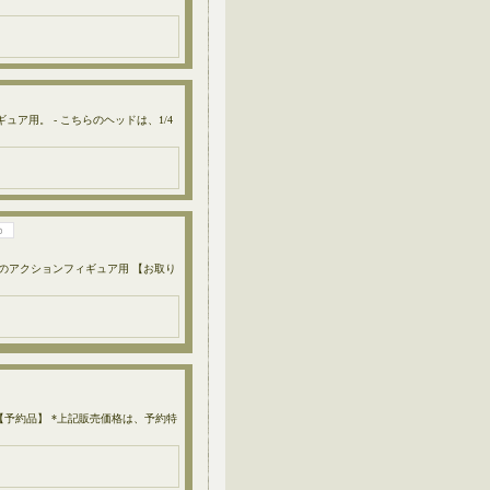
ィギュア用。 - こちらのヘッドは、1/4
30cm）のアクションフィギュア用 【お取り
ィギュア用 【予約品】 *上記販売価格は、予約特