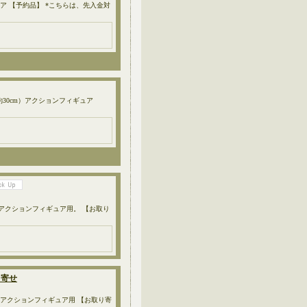
フィギュア 【予約品】 *こちらは、先入金対
6サイズ（約30cm）アクションフィギュア
m）のアクションフィギュア用。 【お取り
取り寄せ
約30cm）のアクションフィギュア用 【お取り寄