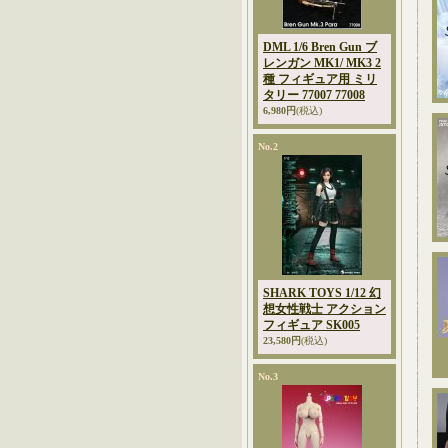
DML 1/6 Bren Gun ブ
レンガン MK1/ MK3 2
種 フィギュア用 ミリ
タリー 77007 77008
6,980円
(税込)
No.2
SHARK TOYS 1/12 幻
想女性戦士 アクション
フィギュア SK005
23,580円
(税込)
No.3