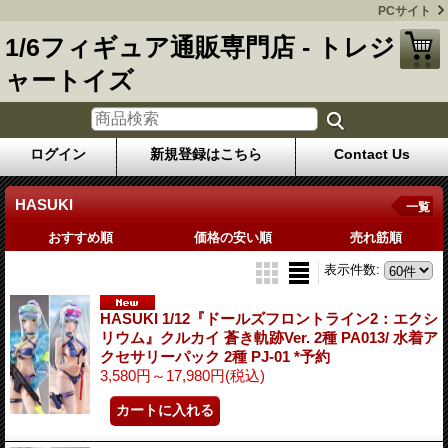
PCサイト
1/6フィギュア通販専門店 - トレジ
ャートイズ
ログイン
新規登録はこちら
Contact Us
HASUKI
一覧
おすすめ順
価格の安い順
売れ筋順
表示件数
:
HASUKI 1/12『ドールズフロントライン2：エクシ
リウム』クルカイ 蒼き軌跡Ver. 2種 PA013/ 水着ア
クセサリーパック 2種 PJ-01 *予約
3,580円～17,980円
(税込)