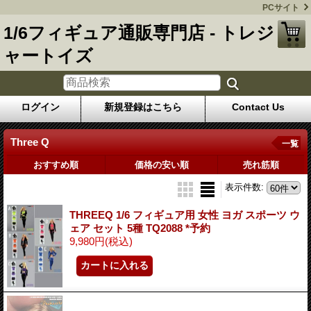
PCサイト
1/6フィギュア通販専門店 - トレジ
ャートイズ
ログイン
新規登録はこちら
Contact Us
Three Q
一覧
おすすめ順
価格の安い順
売れ筋順
表示件数
:
THREEQ 1/6 フィギュア用 女性 ヨガ スポーツ ウ
ェア セット 5種 TQ2088 *予約
9,980円
(税込)