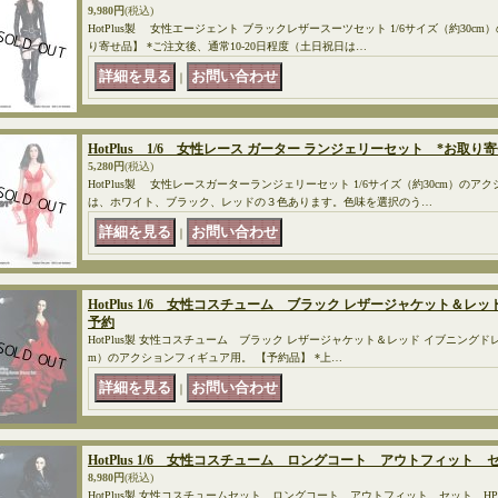
9,980円
(税込)
HotPlus製 女性エージェント ブラックレザースーツセット 1/6サイズ（約30c
り寄せ品】 *ご注文後、通常10-20日程度（土日祝日は…
｜
HotPlus 1/6 女性レース ガーター ランジェリーセット *お取り
5,280円
(税込)
HotPlus製 女性レースガーターランジェリーセット 1/6サイズ（約30cm）のア
は、ホワイト、ブラック、レッドの３色あります。色味を選択のう…
｜
HotPlus 1/6 女性コスチューム ブラック レザージャケット＆レ
予約
HotPlus製 女性コスチューム ブラック レザージャケット＆レッド イブニングドレス 
m）のアクションフィギュア用。 【予約品】 *上…
｜
HotPlus 1/6 女性コスチューム ロングコート アウトフィット
8,980円
(税込)
HotPlus製 女性コスチュームセット ロングコート アウトフィット セット HP00