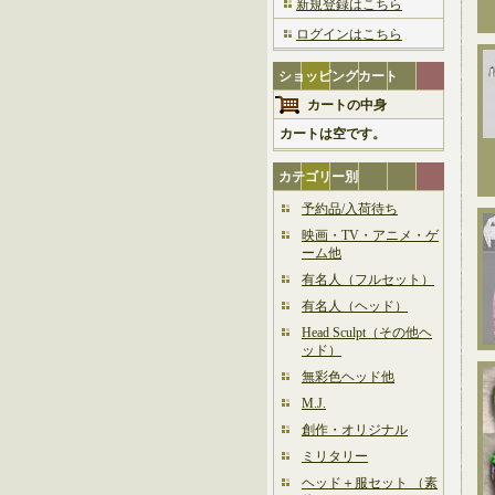
新規登録はこちら
ログインはこちら
ショッピングカート
カートの中身
カートは空です。
カテゴリー別
予約品/入荷待ち
映画・TV・アニメ・ゲ
ーム他
有名人（フルセット）
有名人（ヘッド）
Head Sculpt（その他ヘ
ッド）
無彩色ヘッド他
M.J.
創作・オリジナル
ミリタリー
ヘッド＋服セット （素