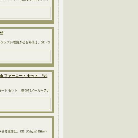
寄せ
ナウンス] *着用させる素体は、OE（O
ith ファーコート セット *お
コート セット HP005 [メーカーアナ
体は、OE（Original Effect）