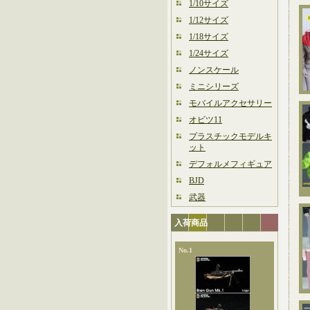
1/10サイズ
1/12サイズ
1/18サイズ
1/24サイズ
ノンスケール
ミニシリーズ
モバイルアクセサリー
オビツ11
プラスチックモデルキ
ット
デフォルメフィギュア
BJD
武器
入荷商品
No.1