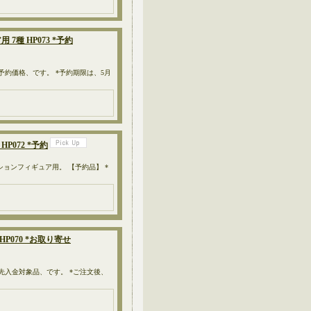
7種 HP073 *予約
、予約価格、です。 *予約期限は、5月
HP072 *予約
）のアクションフィギュア用。 【予約品】 *
HP070 *お取り寄せ
、先入金対象品、です。 *ご注文後、