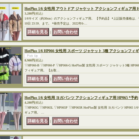
HotPlus 1/6 女性用 アウトドア ジャケット アクションフィギュア用 HP
3,280円
(税込)
1/6サイズ（約30cm）のアクションフィギュア用。 【予約品】 *上記販売価格は
10日 23:59、まで。 *発売予定は、2022年6-…
｜
HotPlus 1/6 HP066 女性用 スポーツ ジャケット 3種 アクションフ
8,980円
(税込)
▽HP066-B ▽HP066-P ▽HP066-G HotPlus製 女性用 スポーツ ジャケット3種 H
フィギュア用。 【お取…
｜
HotPlus 1/6 女性用 ヨガパンツ アクションフィギュア用 HP065 *予約
4,280円
(税込)
▽HP065G ▽HP065L ▽HP065P ▽HP065R HotPlus製 女性用 ヨガパンツ HP0
ギュア用。 …
｜