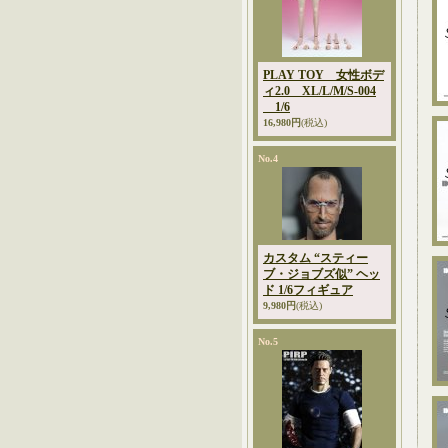
PLAY TOY 女性ボデ
ィ2.0 XL/L/M/S-004
1/6
16,980円
(税込)
No.4
カスタム “スティー
ブ・ジョブズ似” ヘッ
ド 1/6フィギュア
9,980円
(税込)
No.5