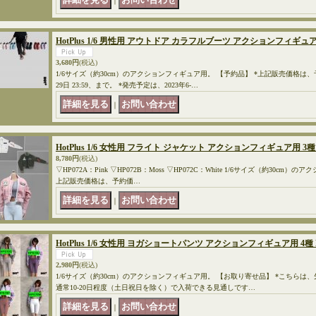
｜
HotPlus 1/6 男性用 アウトドア カラフルブーツ アクションフィギュア用 
3,680円
(税込)
1/6サイズ（約30cm）のアクションフィギュア用。 【予約品】 *上記販売価格は
29日 23:59、まで。 *発売予定は、2023年6-…
｜
HotPlus 1/6 女性用 フライト ジャケット アクションフィギュア用 3種 
8,780円
(税込)
▽HP072A：Pink ▽HP072B：Moss ▽HP072C：White 1/6サイズ（約30cm
上記販売価格は、予約価…
｜
HotPlus 1/6 女性用 ヨガショートパンツ アクションフィギュア用 4種 
2,980円
(税込)
1/6サイズ（約30cm）のアクションフィギュア用。 【お取り寄せ品】 *こちらは
通常10-20日程度（土日祝日を除く）で入荷できる見通しです…
｜