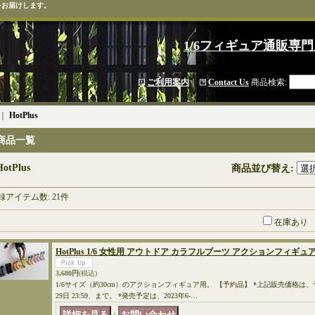
をお届けします。
1/6フィギュア通販専門
ご利用案内
｜
Contact Us
商品検索
:
｜
HotPlus
商品一覧
HotPlus
商品並び替え
:
録アイテム数
:
21件
在庫あり
HotPlus 1/6 女性用 アウトドア カラフルブーツ アクションフィギュア用 
3,680円
(税込)
1/6サイズ（約30cm）のアクションフィギュア用。 【予約品】 *上記販売価格は
29日 23:59、まで。 *発売予定は、2023年6-…