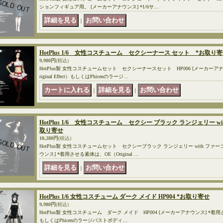
ションフィギュア用。 [メーカーアナウンス] *1/6サ…
｜
HotPlus 1/6 女性コスチューム セクシーナース セット *お取り
9,980円
(税込)
HotPlus製 女性コスチュームセット セクシーナースセット HP006 [メーカーア
riginal Effect）もしくはPhicenのラージ…
｜
｜
HotPlus 1/6 女性コスチューム セクシー ブラック ランジェリー w
取り寄せ
10,280円
(税込)
HotPlus製 女性コスチュームセット セクシーブラック ランジェリー with ファー
ウンス] *着用させる素体は、OE（Original …
｜
HotPlus 1/6 女性コスチューム ダーク メイド HP004 *お取り寄せ
9,980円
(税込)
HotPlus製 女性コスチューム ダーク メイド HP004 [メーカーアナウンス] *着用させる素
もしくはPhicenのラージバストボディ…