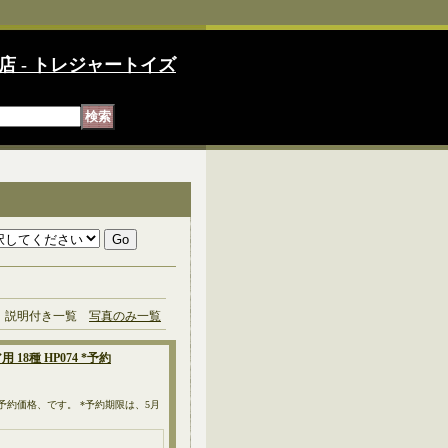
店 - トレジャートイズ
説明付き一覧
写真のみ一覧
18種 HP074 *予約
、予約価格、です。 *予約期限は、5月