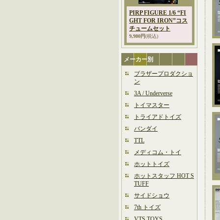
PIRP FIGURE 1/6 “FI
GHT FOR IRON”コス
チュームセット
9,980円
(税込)
メーカー別
ブラザープロダクショ
ン
3A / Underverse
トイマスター
トライアドトイズ
バンダイ
TTL
メディコム・トイ
ホットトイズ
ホットスタッフ HOT S
TUFF
サイドショウ
7th トイズ
VTS TOYS