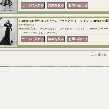
｜
｜
HotPlus 1/6 女性コスチューム ブラック ウィドウ ドレス HP003 *
9,980円
(税込)
HotPlus製 女性コスチュームセット ブラック ウィドウ ドレス HP003 [メーカ
（Original Effect）もしくはPhicenの…
｜
｜
在庫あり