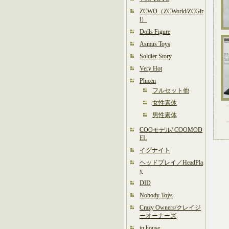
ZCWO（ZCWorld/ZCGir
l）
Dolls Figure
Asmus Toys
Soldier Story
Very Hot
Phicen
フルセット他
女性素体
男性素体
COOモデル/ COOMOD
EL
イグナイト
ヘッドプレイ／HeadPla
y
DID
Nobody Toys
Crazy Owners/クレイジ
ーオーナーズ
in house