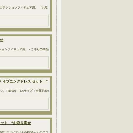
m）のアクションフィギュア用。 【お取
寄せ
クションフィギュア用。 - こちらの商品
ッド イブニングドレス セット *
（HP009） 1/6サイズ（全高約30c
 セット *お取り寄せ
7 1/6サイズ（全高約30cm）のアク