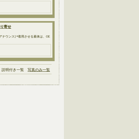
お取り寄せ
ーアナウンス] *着用させる素体は、OE
説明付き一覧
写真のみ一覧