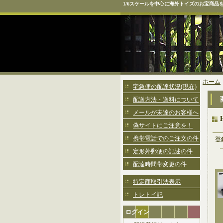
1/6スケールを中心に海外トイズのお宝商品
ホーム
宅急便の配達状況(現在)
配送方法・送料について
メールが未達のお客様へ
偽サイトにご注意を！
携帯電話でのご注文の件
登
定形外郵便の記述の件
配達時間帯変更の件
特定商取引法表示
トレトイ記
ログイン