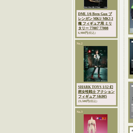
DML 1/6 Bren Gun ブ
レンガン MK1/ MK3 2
種 フィギュア用 ミリ
タリー 77007 77008
6,980円
(税込)
No.2
SHARK TOYS 1/12 幻
想女性戦士 アクション
フィギュア SK005
23,580円
(税込)
No.3