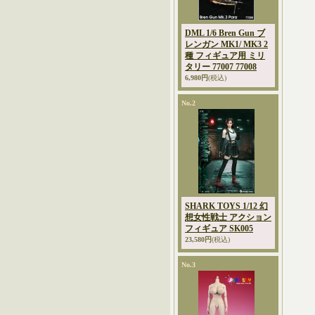
DML 1/6 Bren Gun ブ
レンガン MK1/ MK3 2
種 フィギュア用 ミリ
タリー 77007 77008
6,980円
(税込)
No.2
SHARK TOYS 1/12 幻
想女性戦士 アクション
フィギュア SK005
23,580円
(税込)
No.3