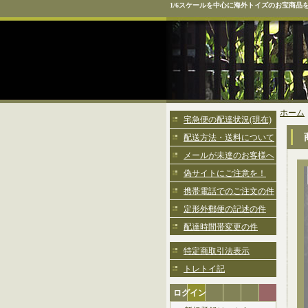
1/6スケールを中心に海外トイズのお宝商品
ホーム
宅急便の配達状況(現在)
配送方法・送料について
メールが未達のお客様へ
偽サイトにご注意を！
携帯電話でのご注文の件
定形外郵便の記述の件
配達時間帯変更の件
特定商取引法表示
トレトイ記
ログイン