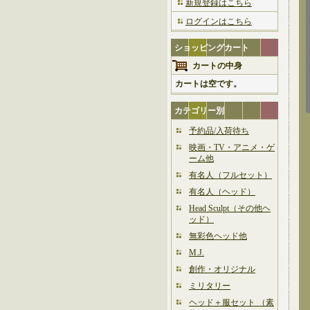
新規登録はこちら
ログインはこちら
ショッピングカート
カートの中身
カートは空です。
カテゴリー別
予約品/入荷待ち
映画・TV・アニメ・ゲ
ーム他
有名人（フルセット）
有名人（ヘッド）
Head Sculpt（その他ヘ
ッド）
無彩色ヘッド他
M.J.
創作・オリジナル
ミリタリー
ヘッド＋服セット （素