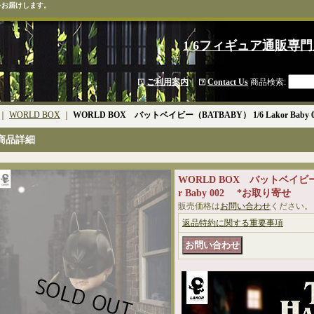
をお届けします。
1/6フィギュア通販専門
ご利用案内
｜
Contact Us
商品検索
:
｜
WORLD BOX
｜
WORLD BOX バットベイビー（BATBABY） 1/6 Lakor Bab
商品詳細
WORLD BOX バットベイビー（B
r Baby 002 *お取り寄せ
販売価格は
お問い合わせ
ください。
返品特約に関する重要事項