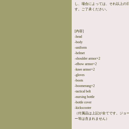
し、場合によっては、それ以上の
す。ご了承ください。
[内容]
-head
-body
-uniform
-helmet
-shoulder armor×2
-elbow armor×2
-knee armor×2
-gloves
-boots
-boomerang×2
-tactical belt
-nursing bottle
-bottle cover
-kickscooter
（付属品は上記が全てです。ジョ
ー等は含まれません）