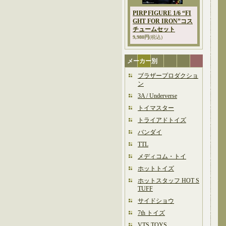
PIRP FIGURE 1/6 “FI
GHT FOR IRON”コス
チュームセット
9,980円
(税込)
メーカー別
ブラザープロダクショ
ン
3A / Underverse
トイマスター
トライアドトイズ
バンダイ
TTL
メディコム・トイ
ホットトイズ
ホットスタッフ HOT S
TUFF
サイドショウ
7th トイズ
VTS TOYS