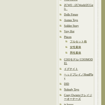
ZCWO（ZCWorld/ZCGir
l）
Dolls Figure
Asmus Toys
Soldier Story
Very Hot
Phicen
フルセット他
女性素体
男性素体
COOモデル/ COOMOD
EL
イグナイト
ヘッドプレイ／HeadPla
y
DID
Nobody Toys
Crazy Owners/クレイジ
ーオーナーズ
in house