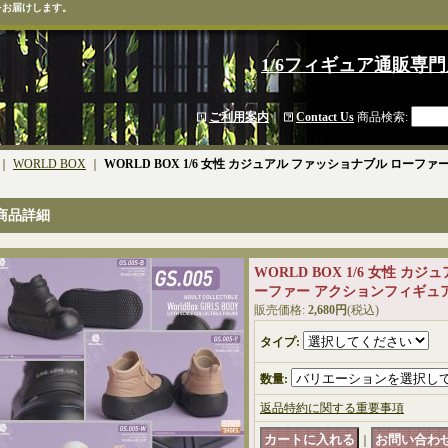
をお届けします。
1/6フィギュア通販専門
ご利用案内
｜
Contact Us
商品検索
:
｜
WORLD BOX
｜
WORLD BOX 1/6 女性 カジュアル ファッショナブル ローファー
商品詳細
WORLD BOX 1/6 女性 カ
ーファー アクションフィギュア用 
販売価格
:
2,680円
(税込)
タイプ
:
数量
:
返品特約に関する重要事項
｜