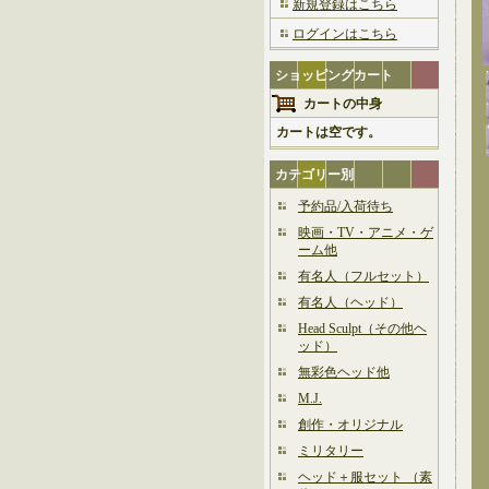
新規登録はこちら
ログインはこちら
ショッピングカート
カートの中身
カートは空です。
カテゴリー別
予約品/入荷待ち
映画・TV・アニメ・ゲ
ーム他
有名人（フルセット）
有名人（ヘッド）
Head Sculpt（その他ヘ
ッド）
無彩色ヘッド他
M.J.
創作・オリジナル
ミリタリー
ヘッド＋服セット （素