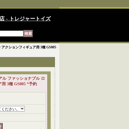
店 - トレジャートイズ
 アクションフィギュア用 3種 GS005
ジュアル ファッショナブル ロ
3種 GS005 *予約