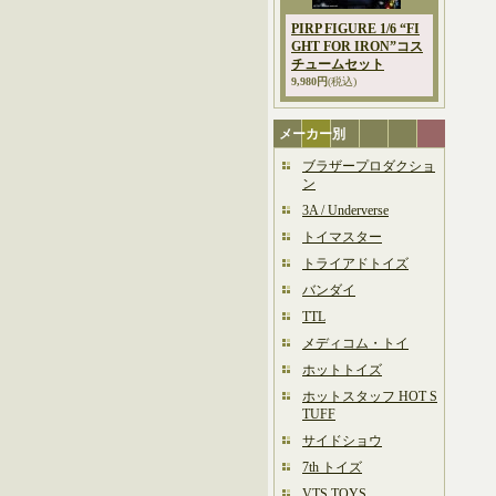
PIRP FIGURE 1/6 “FI
GHT FOR IRON”コス
チュームセット
9,980円
(税込)
メーカー別
ブラザープロダクショ
ン
3A / Underverse
トイマスター
トライアドトイズ
バンダイ
TTL
メディコム・トイ
ホットトイズ
ホットスタッフ HOT S
TUFF
サイドショウ
7th トイズ
VTS TOYS