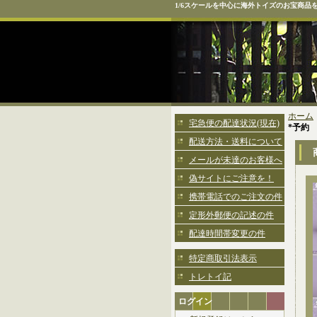
1/6スケールを中心に海外トイズのお宝商品
ホーム
宅急便の配達状況(現在)
*予約
配送方法・送料について
メールが未達のお客様へ
偽サイトにご注意を！
携帯電話でのご注文の件
定形外郵便の記述の件
配達時間帯変更の件
特定商取引法表示
トレトイ記
ログイン