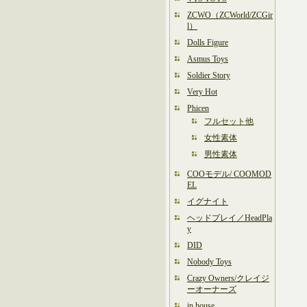
ZCWO（ZCWorld/ZCGir
l）
Dolls Figure
Asmus Toys
Soldier Story
Very Hot
Phicen
フルセット他
女性素体
男性素体
COOモデル/ COOMOD
EL
イグナイト
ヘッドプレイ／HeadPla
y
DID
Nobody Toys
Crazy Owners/クレイジ
ーオーナーズ
in house