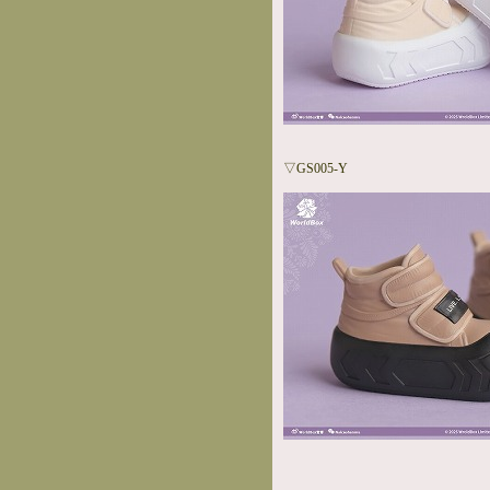
▽GS005-Y