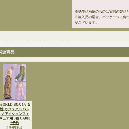
※試作品画像のものは実際の製品
※輸入品の場合、パッケージに角
がございます。
関連商品
WORLD BOX 1/6 女
性 カジュアル パン
ツ アクションフィ
ギュア用 3種 CA018
*予約
2,080円
(税込)