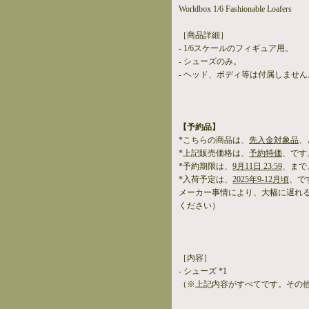
Worldbox 1/6 Fashionable Loafers
［商品詳細］
- 1/6スケールのフィギュア用。
- シューズのみ。
- ヘッド、ボディ等は付属しません
【予約品】
*こちらの商品は、
先入金対象品
、
*上記販売価格は、
予約特価
、です
*予約期限は、
9月11日 23:59
、まで
*入荷予定は、
2025年9-12月頃
、で
メーカー事情により、大幅に遅れ
ください）
［内容］
- シューズ *1
（※上記内容がすべてです。その