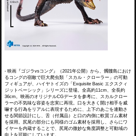
- 映画『ゴジラvsコング』（2021年公開）から、髑髏島におけ
るコングの宿敵で巨大爬虫類「スカル・クローラー」の可動
フィギュアが、ハイヤトイズの「Exquisite Basic エクスクィ
ジットベーシック」シリーズに登場。全高約11cm、全長約
36cm。映画のオリジナルCGデータを参考に、スカルクロー
ラーの不気味な容姿を忠実に再現。口を大きく開け相手を威
嚇する行為をリアルに表現するために、上下のあごを連動さ
せる関節設計にし、舌（付属品）と口の内側に軟質ゴム素材
を採用。尻尾の部分にも同様のゴム素材を採用し、さらにワ
イヤーを内蔵することで、尻尾の微妙な角度調整と可動域の
向上を可能にしています。