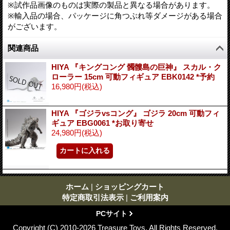
※試作品画像のものは実際の製品と異なる場合があります。
※輸入品の場合、パッケージに角つぶれ等ダメージがある場合
がございます。
関連商品
HIYA 『キングコング 髑髏島の巨神』 スカル・ク
ローラー 15cm 可動フィギュア EBK0142 *予約
16,980円
(税込)
HIYA 『ゴジラvsコング』 ゴジラ 20cm 可動フィ
ギュア EBG0061 *お取り寄せ
24,980円
(税込)
ホーム
|
ショッピングカート
特定商取引法表示
|
ご利用案内
PCサイト
Copyright (C) 2010-2026 Treasure Toys. All Rights Reserved.