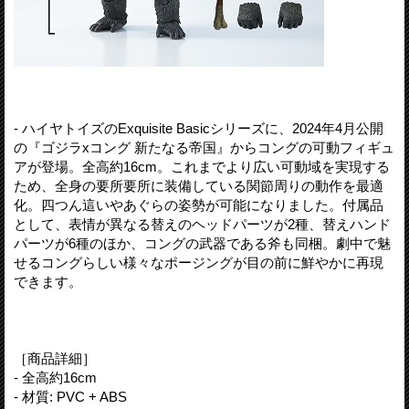
- ハイヤトイズのExquisite Basicシリーズに、2024年4月公開
の『ゴジラxコング 新たなる帝国』からコングの可動フィギュ
アが登場。全高約16cm。これまでより広い可動域を実現する
ため、全身の要所要所に装備している関節周りの動作を最適
化。四つん這いやあぐらの姿勢が可能になりました。付属品
として、表情が異なる替えのヘッドパーツが2種、替えハンド
パーツが6種のほか、コングの武器である斧も同梱。劇中で魅
せるコングらしい様々なポージングが目の前に鮮やかに再現
できます。
［商品詳細］
- 全高約16cm
- 材質: PVC + ABS