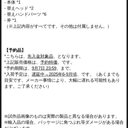
- 本体 *1
- 替えヘッド *2
- 替えハンドパーツ *6
- 斧 *1
（※上記内容がすべてです。その他は付属しません。）
【予約品】
*こちらは、
先入金対象品
、となります。
*上記販売価格は、
予約特価
、です。
*予約期限は、
9月7日 23:59
、まで。
*入荷予定は、
遅延中→2025年6-9月頃
、です。（あくまでも
目安です。メーカー事情により、大幅に遅れる可能性もあり
ます。ご了承ください）
※試作品画像のものは実際の製品と異なる場合があります。
※輸入品の場合、パッケージに角つぶれ等ダメージがある場合