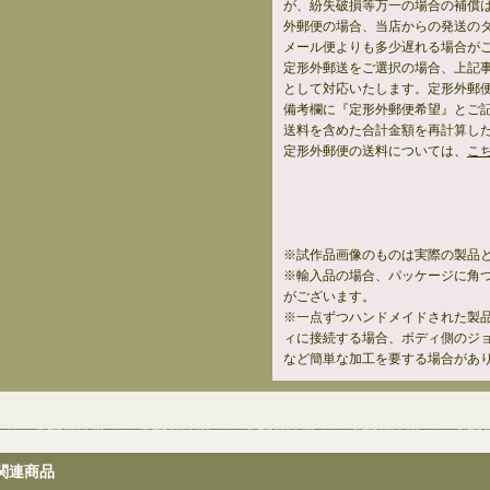
が、紛失破損等万一の場合の補償
外郵便の場合、当店からの発送の
メール便よりも多少遅れる場合が
定形外郵送をご選択の場合、上記
として対応いたします。定形外郵
備考欄に『定形外郵便希望』とご
送料を含めた合計金額を再計算し
定形外郵便の送料については、
こ
※試作品画像のものは実際の製品
※輸入品の場合、パッケージに角
がございます。
※一点ずつハンドメイドされた製
ィに接続する場合、ボディ側のジ
など簡単な加工を要する場合があ
関連商品