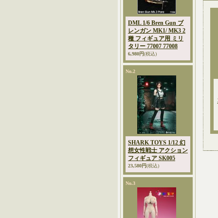
DML 1/6 Bren Gun ブ
レンガン MK1/ MK3 2
種 フィギュア用 ミリ
タリー 77007 77008
6,980円
(税込)
No.2
SHARK TOYS 1/12 幻
想女性戦士 アクション
フィギュア SK005
23,580円
(税込)
No.3