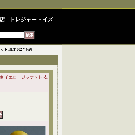
店 - トレジャートイズ
ット KLT-002 *予約
LAB 女性 イエロージャケット 衣