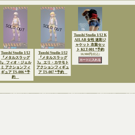
Tunshi Studio 1/12 K
AILAB 女性 迷彩ジ
ャケット 衣装セッ
ト KLT-001 *予約
Tunshi Studio 1/12
Tunshi Studio 1/12
10,980円
(税込)
『メタルスラッグ
『メタルスラッグ
3』 フィオ・ジェル
3』 エリ・カサモト
ミ アクションフィ
アクションフィギュ
ギュア TS-006 *予
ア TS-007 *予約
約