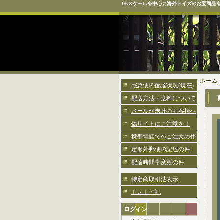
1/6スケールを中心に海外トイズのお宝商品
ホーム
宅急便の配達状況(現在)
配送方法・送料について
メールが未達のお客様へ
偽サイトにご注意を！
携帯電話でのご注文の件
定形外郵便の記述の件
配達時間帯変更の件
特定商取引法表示
トレトイ記
ログイン