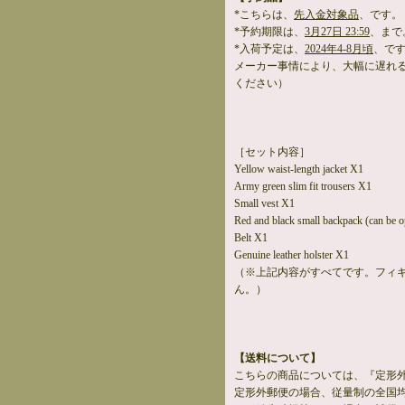
*こちらは、
先入金対象品
、です。
*予約期限は、
3月27日 23:59
、まで
*入荷予定は、
2024年4-8月頃
、で
メーカー事情により、大幅に遅れ
ください）
［セット内容］
Yellow waist-length jacket X1
Army green slim fit trousers X1
Small vest X1
Red and black small backpack (can be 
Belt X1
Genuine leather holster X1
（※上記内容がすべてです。フィ
ん。）
【送料について】
こちらの商品については、『定形
定形外郵便の場合、従量制の全国