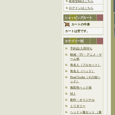
新規登録はこちら
ログインはこちら
ショッピングカート
カートの中身
カートは空です。
カテゴリー別
予約品/入荷待ち
映画・TV・アニメ・ゲ
ーム他
有名人（フルセット）
有名人（ヘッド）
Head Sculpt（その他ヘ
ッド）
無彩色ヘッド他
M.J.
創作・オリジナル
ミリタリー
ヘッド＋服セット （素