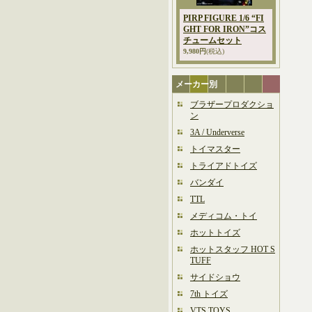
PIRP FIGURE 1/6 “FI
GHT FOR IRON”コス
チュームセット
9,980円
(税込)
メーカー別
ブラザープロダクショ
ン
3A / Underverse
トイマスター
トライアドトイズ
バンダイ
TTL
メディコム・トイ
ホットトイズ
ホットスタッフ HOT S
TUFF
サイドショウ
7th トイズ
VTS TOYS