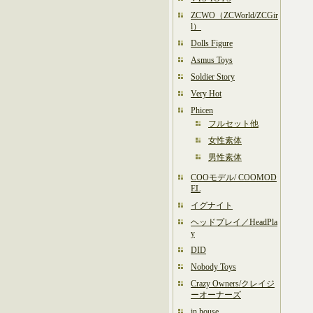
ZCWO（ZCWorld/ZCGir
l）
Dolls Figure
Asmus Toys
Soldier Story
Very Hot
Phicen
フルセット他
女性素体
男性素体
COOモデル/ COOMOD
EL
イグナイト
ヘッドプレイ／HeadPla
y
DID
Nobody Toys
Crazy Owners/クレイジ
ーオーナーズ
in house