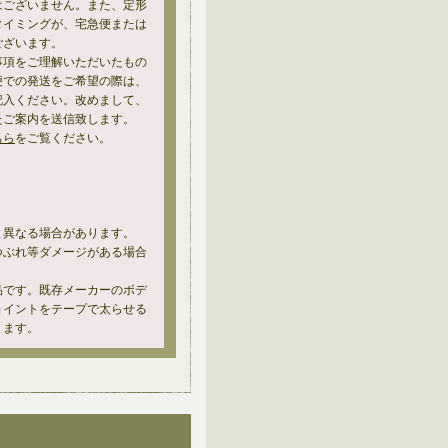
はございません。また、定形
タイミングが、宅急便または
ございます。
事項をご理解いただいたもの
便での発送をご希望の際は、
記入ください。改めまして、
たご案内を送信致します。
ちら
をご覧ください。
と異なる場合があります。
つぶれ等ダメージがある場合
品です。既存メーカーのボデ
ョイントをテープで太らせる
ります。