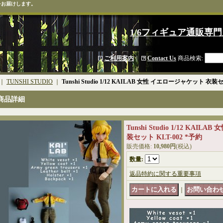
をお届けします。
1/6フィギュア通販専門
ご利用案内
｜
Contact Us
商品検索
:
｜
TUNSHI STUDIO
｜
Tunshi Studio 1/12 KAILAB 女性 イエロージャケット 衣装セ
商品詳細
Tunshi Studio 1/12 KAI
装セット KLT-002 *予約
販売価格
:
10,980円
(税込)
数量
:
返品特約に関する重要事項
｜