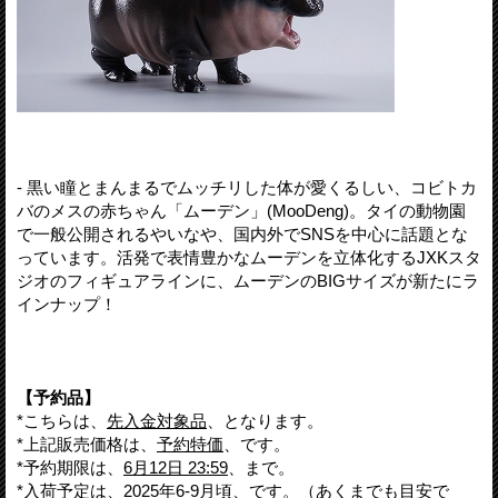
- 黒い瞳とまんまるでムッチリした体が愛くるしい、コビトカ
バのメスの赤ちゃん「ムーデン」(MooDeng)。タイの動物園
で一般公開されるやいなや、国内外でSNSを中心に話題とな
っています。活発で表情豊かなムーデンを立体化するJXKスタ
ジオのフィギュアラインに、ムーデンのBIGサイズが新たにラ
インナップ！
【予約品】
*こちらは、
先入金対象品
、となります。
*上記販売価格は、
予約特価
、です。
*予約期限は、
6月12日 23:59
、まで。
*入荷予定は、
2025年6-9月頃
、です。（あくまでも目安で