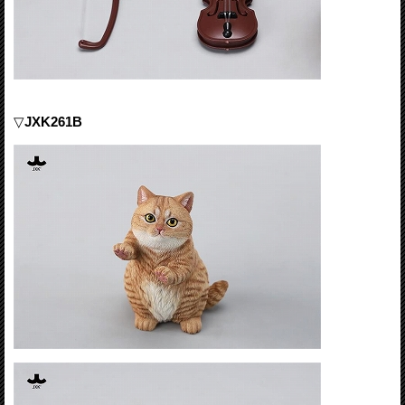
▽
JXK261B