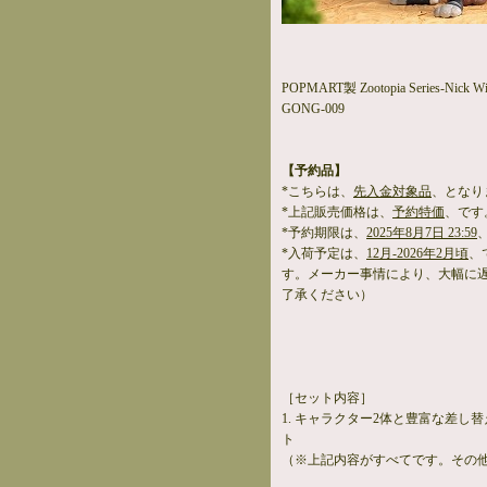
POPMART製 Zootopia Series-Nick Wi
GONG-009
【予約品】
*こちらは、
先入金対象品
、となり
*上記販売価格は、
予約特価
、です
*予約期限は、
2025年8月7日 23:59
*入荷予定は、
12月-2026年2月頃
、
す。メーカー事情により、大幅に
了承ください）
［セット内容］
1. キャラクター2体と豊富な差し
ト
（※上記内容がすべてです。その