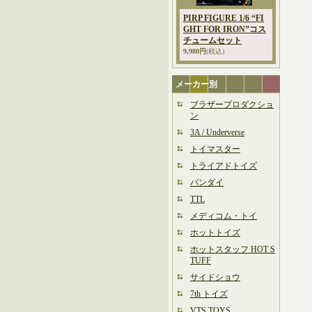
PIRP FIGURE 1/6 “FI
GHT FOR IRON”コス
チュームセット
9,980円
(税込)
メーカー別
ブラザープロダクショ
ン
3A / Underverse
トイマスター
トライアドトイズ
バンダイ
TTL
メディコム・トイ
ホットトイズ
ホットスタッフ HOT S
TUFF
サイドショウ
7th トイズ
VTS TOYS