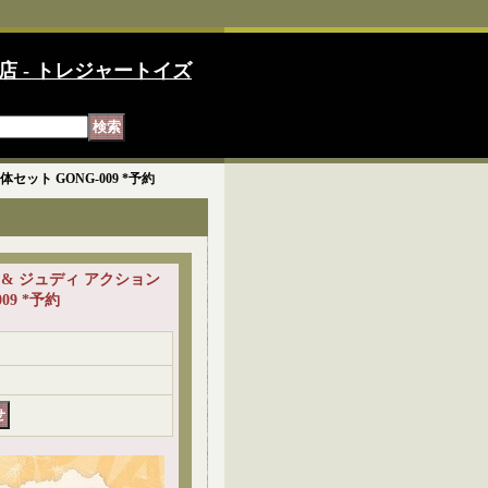
店 - トレジャートイズ
セット GONG-009 *予約
 & ジュディ アクション
09 *予約