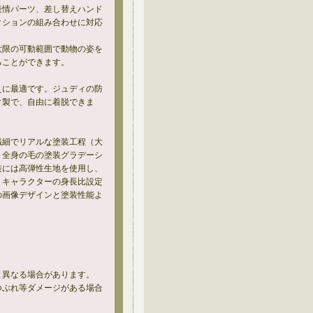
え表情パーツ、差し替えハンド
クションの組み合わせに対応
最大限の可動範囲で動物の姿を
ることができます。
替えに最適です。ジュディの防
ク製で、自由に着脱できま
。繊細でリアルな塗装工程（大
、全身の毛の塗装グラデーシ
装には高弾性生地を使用し、
。キャラクターの身長比設定
の画像デザインと塗装性能よ
と異なる場合があります。
つぶれ等ダメージがある場合