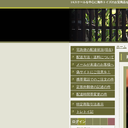
1/6スケールを中心に海外トイズのお宝商品
ホーム
宅急便の配達状況(現在)
配送方法・送料について
メールが未達のお客様へ
偽サイトにご注意を！
携帯電話でのご注文の件
定形外郵便の記述の件
配達時間帯変更の件
特定商取引法表示
トレトイ記
ログイン