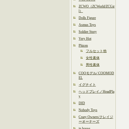
ZCWO（ZCWorld/ZCGir
l）
Dolls Figure
Asmus Toys
Soldier Story
Very Hot
Phicen
フルセット他
女性素体
男性素体
COOモデル/ COOMOD
EL
イグナイト
ヘッドプレイ／HeadPla
y
DID
Nobody Toys
Crazy Owners/クレイジ
ーオーナーズ
in house