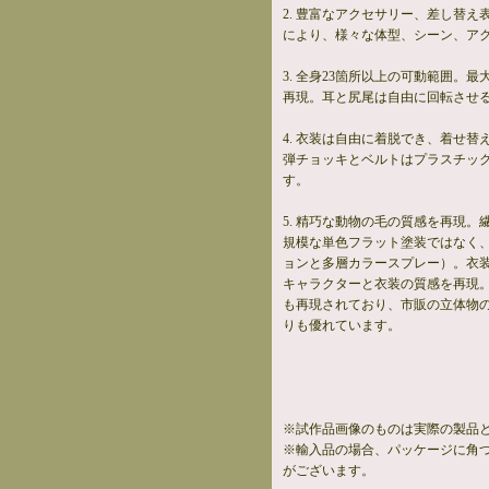
2. 豊富なアクセサリー、差し替
により、様々な体型、シーン、ア
3. 全身23箇所以上の可動範囲。
再現。耳と尻尾は自由に回転させ
4. 衣装は自由に着脱でき、着せ
弾チョッキとベルトはプラスチッ
す。
5. 精巧な動物の毛の質感を再現
規模な単色フラット塗装ではなく
ョンと多層カラースプレー）。衣
キャラクターと衣装の質感を再現
も再現されており、市販の立体物
りも優れています。
※試作品画像のものは実際の製品
※輸入品の場合、パッケージに角
がございます。