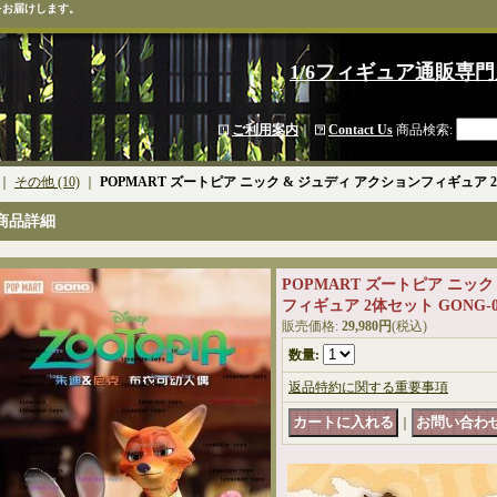
をお届けします。
1/6フィギュア通販専門
ご利用案内
｜
Contact Us
商品検索
:
｜
その他 (10)
｜
POPMART ズートピア ニック & ジュディ アクションフィギュア 2体
商品詳細
POPMART ズートピア ニック
フィギュア 2体セット GONG-0
販売価格
:
29,980円
(税込)
数量
:
返品特約に関する重要事項
｜