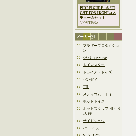
PIRP FIGURE 1/6 “FI
GHT FOR IRON”コス
チュームセット
9,980円
(税込)
メーカー別
ブラザープロダクショ
ン
3A / Underverse
トイマスター
トライアドトイズ
バンダイ
TTL
メディコム・トイ
ホットトイズ
ホットスタッフ HOT S
TUFF
サイドショウ
7th トイズ
VTS TOYS