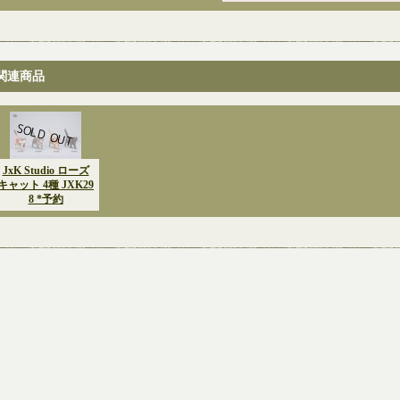
関連商品
JxK Studio ローズ
キャット 4種 JXK29
8 *予約