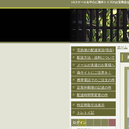
1/6スケールを中心に海外トイズのお宝商品
ホーム
宅急便の配達状況(現在)
配送方法・送料について
メールが未達のお客様へ
偽サイトにご注意を！
携帯電話でのご注文の件
定形外郵便の記述の件
配達時間帯変更の件
特定商取引法表示
トレトイ記
ログイン