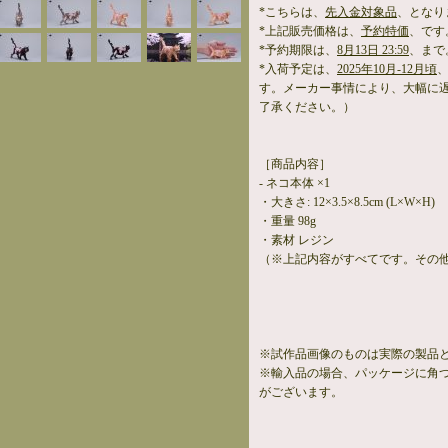
*こちらは、
先入金対象品
、となり
*上記販売価格は、
予約特価
、です
*予約期限は、
8月13日 23:59
、まで
*入荷予定は、
2025年10月-12月頃
す。メーカー事情により、大幅に
了承ください。）
［商品内容］
- ネコ本体 ×1
・大きさ: 12×3.5×8.5cm (L×W×H)
・重量 98g
・素材 レジン
（※上記内容がすべてです。その
※試作品画像のものは実際の製品
※輸入品の場合、パッケージに角
がございます。