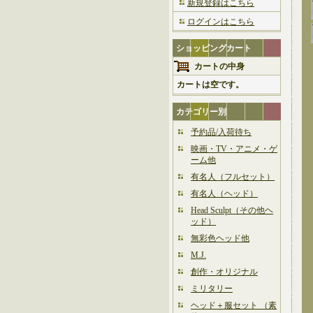
新規登録はこちら
ログインはこちら
ショッピングカート
カートの中身
カートは空です。
カテゴリー別
予約品/入荷待ち
映画・TV・アニメ・ゲ
ーム他
有名人（フルセット）
有名人（ヘッド）
Head Sculpt（その他ヘ
ッド）
無彩色ヘッド他
M.J.
創作・オリジナル
ミリタリー
ヘッド＋服セット （素