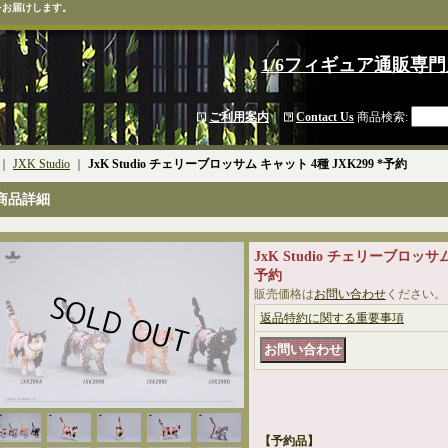
をお届けします。
1/6フィギュア通販専門
ご利用案内
｜
Contact Us
商品検索
:
｜
JXK Studio
｜
JxK Studio チェリーブロッサム キャット 4種 JXK299 *予約
商品詳細
JxK Studio チェリーブロッサム
予約
販売価格は
お問い合わせ
ください。
返品特約に関する重要事項
【予約品】