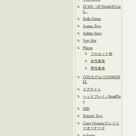
ZCWO（ZCWorld/ZCGir
l）
Dolls Figure
Asmus Toys
Soldier Story
Very Hot
Phicen
フルセット他
女性素体
男性素体
COOモデル/ COOMOD
EL
イグナイト
ヘッドプレイ／HeadPla
y
DID
Nobody Toys
Crazy Owners/クレイジ
ーオーナーズ
in house