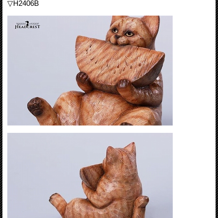
▽H2406B