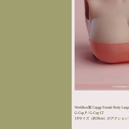
Worldbox製 Cupgp Female Body Large B
G-Cup P / G-Cup LT
1/6サイズ（約30cm）のアクショ