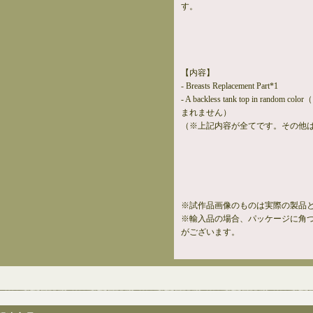
す。
【内容】
- Breasts Replacement Part*1
- A backless tank top in ran
まれません）
（※上記内容が全てです。その他
※試作品画像のものは実際の製品
※輸入品の場合、パッケージに角
がございます。