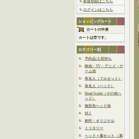
新規登録はこちら
ログインはこちら
ショッピングカート
カートの中身
カートは空です。
カテゴリー別
予約品/入荷待ち
映画・TV・アニメ・ゲ
ーム他
有名人（フルセット）
有名人（ヘッド）
Head Sculpt（その他ヘ
ッド）
無彩色ヘッド他
M.J.
創作・オリジナル
ミリタリー
ヘッド＋服セット （素