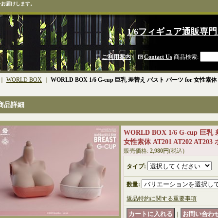
をお届けします。
1/6フィギュア通販専門
ご利用案内
｜
Contact Us
商品検索
:
｜
WORLD BOX
｜
WORLD BOX 1/6 G-cup 巨乳 差替え バスト パーツ for 女性素体 A
商品詳細
WORLD BOX 1/6 G-cup 巨
女性素体 AT201 AT202 AT20
販売価格
:
2,980円
(税込)
タイプ
:
数量
:
返品特約に関する重要事項
｜