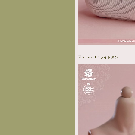
▽G-Cup LT：ライトタン