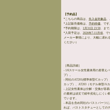
【予約品】
*こちらの商品は、
先入金対象品
、
*上記販売価格は、
予約特価
、です
*予約期限は、
1月31日 23:59
、まで
*入荷予定は、
2026年7-11月頃
、で
メーカー事情により、大幅に遅れ
ください）
［商品詳細］
- 1/6スケール女性素体用の差替
プ）。
- 同社のAT201(標準体型/Cカップ
カップ）、AT203（モデル体型/
- 上記女性素体は分解・交換が容
の素材は頑丈で経年劣化しにくい
ています。
- 本品を含め同社のバストパーツ
れば、バストスタチューとしての