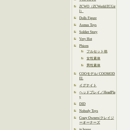
ZCWO（ZCWorld/ZCGir
l）
Dolls Figure
Asmus Toys
Soldier Story
Very Hot
Phicen
フルセット他
女性素体
男性素体
COOモデル/ COOMOD
EL
イグナイト
ヘッドプレイ／HeadPla
y
DID
Nobody Toys
Crazy Owners/クレイジ
ーオーナーズ
in house