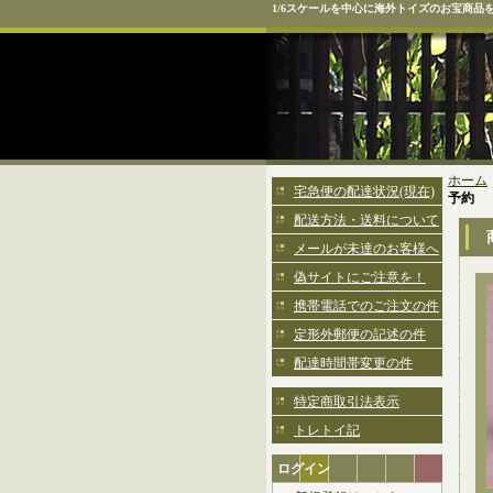
1/6スケールを中心に海外トイズのお宝商品
ホーム
宅急便の配達状況(現在)
予約
配送方法・送料について
メールが未達のお客様へ
偽サイトにご注意を！
携帯電話でのご注文の件
定形外郵便の記述の件
配達時間帯変更の件
特定商取引法表示
トレトイ記
ログイン