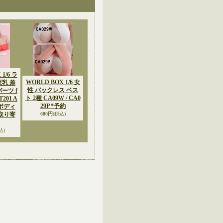
1/6 ラ
WORLD BOX 1/6 女
巨乳 差
性 バックレス ベス
ーツ f
ト 2種 CA09W / CA0
201 A
29P *予約
3 ボディ
お取り寄
680円
(税込)
込)