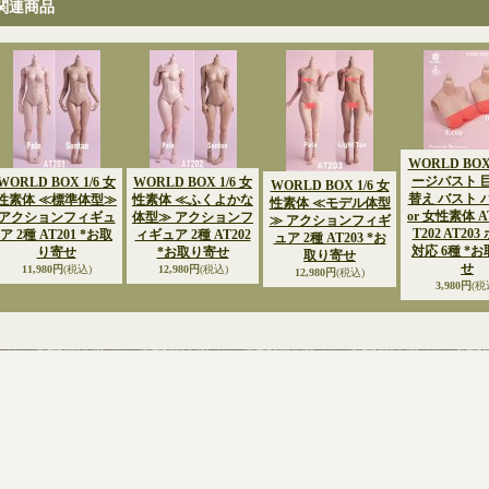
関連商品
WORLD BOX 
ージバスト 
WORLD BOX 1/6 女
WORLD BOX 1/6 女
WORLD BOX 1/6 女
替え バスト パ
性素体 ≪標準体型≫
性素体 ≪ふくよかな
性素体 ≪モデル体型
or 女性素体 AT
アクションフィギュ
体型≫ アクションフ
≫ アクションフィギ
T202 AT20
ア 2種 AT201 *お取
ィギュア 2種 AT202
ュア 2種 AT203 *お
対応 6種 *
り寄せ
*お取り寄せ
取り寄せ
せ
11,980円
(税込)
12,980円
(税込)
12,980円
(税込)
3,980円
(税