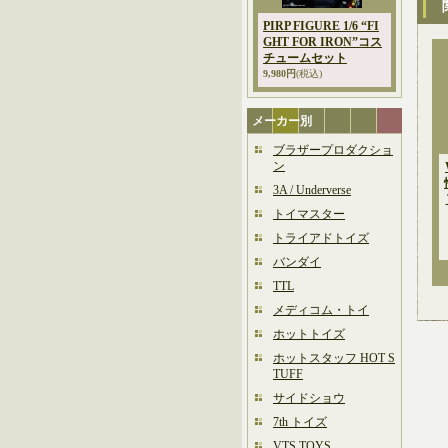
PIRP FIGURE 1/6 “FI
GHT FOR IRON”コス
チュームセット
9,980円
(税込)
メーカー別
ブラザープロダクショ
ン
3A / Underverse
トイマスター
トライアドトイズ
バンダイ
TTL
メディコム・トイ
ホットトイズ
ホットスタッフ HOT S
TUFF
サイドショウ
7th トイズ
VTS TOYS