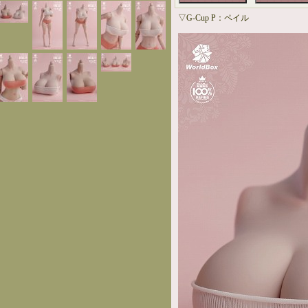
▽G-Cup P：ペイル