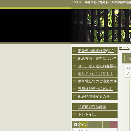
1/6スケールを中心に海外トイズのお宝商品
ホーム
宅急便の配達状況(現在)
配送方法・送料について
メールが未達のお客様へ
ST
偽サイトにご注意を！
入
携帯電話でのご注文の件
定形外郵便の記述の件
配達時間帯変更の件
特定商取引法表示
トレトイ記
ログイン