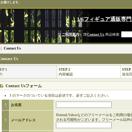
をお届けします。
1/6フィギュア通販専門
ご利用案内
｜
Contact Us
商品検索
:
｜
Contact Us
Contact Us
EP 1
STEP 2
STEP 
力
内容確認
送信
Contact Usフォーム
！
のマークのついている項目は必須です。必ずご記入ください。
!
お名前
Hotmail,Yahooなどのフリーメールをご利用
される可能性がございます。フリーメール以外
!
メールアドレス