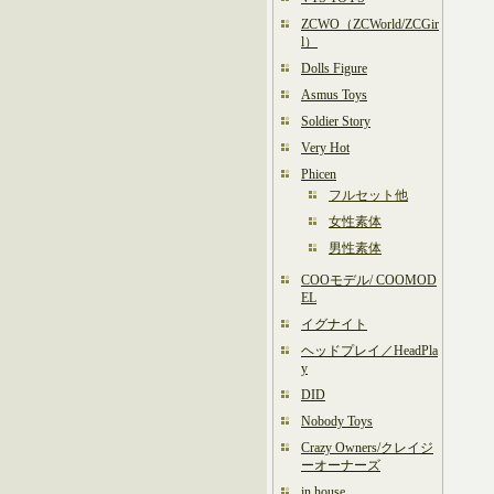
ZCWO（ZCWorld/ZCGir
l）
Dolls Figure
Asmus Toys
Soldier Story
Very Hot
Phicen
フルセット他
女性素体
男性素体
COOモデル/ COOMOD
EL
イグナイト
ヘッドプレイ／HeadPla
y
DID
Nobody Toys
Crazy Owners/クレイジ
ーオーナーズ
in house