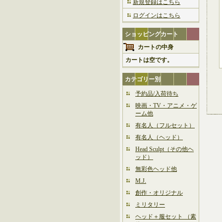
新規登録はこちら
ログインはこちら
ショッピングカート
カートの中身
カートは空です。
カテゴリー別
予約品/入荷待ち
映画・TV・アニメ・ゲ
ーム他
有名人（フルセット）
有名人（ヘッド）
Head Sculpt（その他ヘ
ッド）
無彩色ヘッド他
M.J.
創作・オリジナル
ミリタリー
ヘッド＋服セット （素