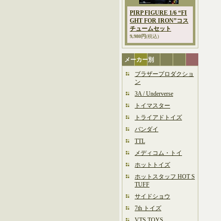
PIRP FIGURE 1/6 “FI
GHT FOR IRON”コス
チュームセット
9,980円
(税込)
メーカー別
ブラザープロダクショ
ン
3A / Underverse
トイマスター
トライアドトイズ
バンダイ
TTL
メディコム・トイ
ホットトイズ
ホットスタッフ HOT S
TUFF
サイドショウ
7th トイズ
VTS TOYS