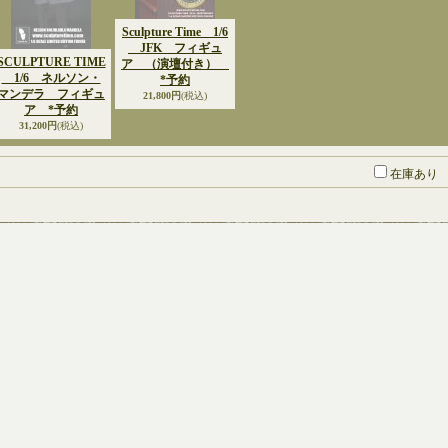
Sculpture Time 1/6
JFK フィギュ
SCULPTURE TIME
ア （演壇付き）
1/6 ネルソン・
*予約
マンデラ フィギュ
21,800円
(税込)
ア *予約
31,200円
(税込)
在庫あり