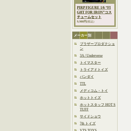
PIRP FIGURE 1/6 “FI
GHT FOR IRON”コス
チュームセット
9,980円
(税込)
メーカー別
ブラザープロダクショ
ン
3A / Underverse
トイマスター
トライアドトイズ
バンダイ
TTL
メディコム・トイ
ホットトイズ
ホットスタッフ HOT S
TUFF
サイドショウ
7th トイズ
VTS TOYS