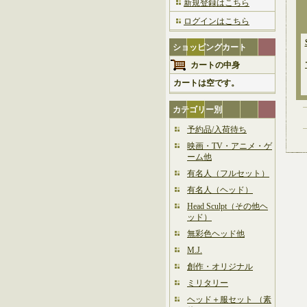
新規登録はこちら
ログインはこちら
ショッピングカート
カートの中身
カートは空です。
カテゴリー別
予約品/入荷待ち
映画・TV・アニメ・ゲ
ーム他
有名人（フルセット）
有名人（ヘッド）
Head Sculpt（その他ヘ
ッド）
無彩色ヘッド他
M.J.
創作・オリジナル
ミリタリー
ヘッド＋服セット （素