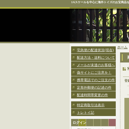
1/6スケールを中心に海外トイズのお宝商品
ホーム
宅急便の配達状況(現在)
配送方法・送料について
メールが未達のお客様へ
偽サイトにご注意を！
携帯電話でのご注文の件
登
定形外郵便の記述の件
配達時間帯変更の件
特定商取引法表示
トレトイ記
ログイン