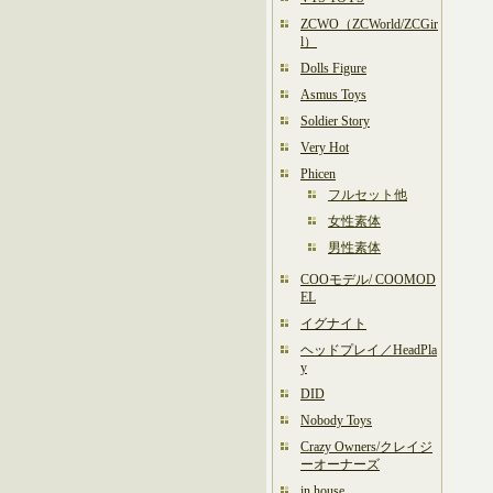
ZCWO（ZCWorld/ZCGir
l）
Dolls Figure
Asmus Toys
Soldier Story
Very Hot
Phicen
フルセット他
女性素体
男性素体
COOモデル/ COOMOD
EL
イグナイト
ヘッドプレイ／HeadPla
y
DID
Nobody Toys
Crazy Owners/クレイジ
ーオーナーズ
in house