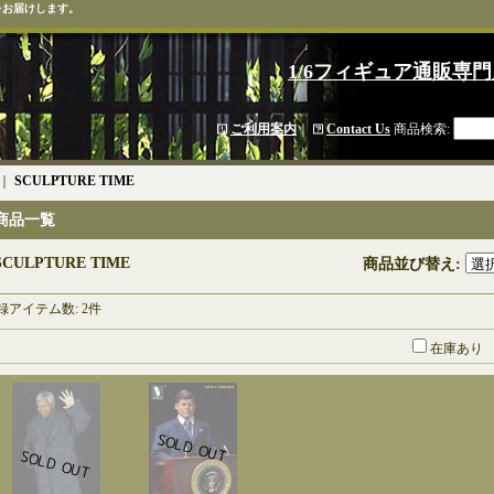
をお届けします。
1/6フィギュア通販専門
ご利用案内
｜
Contact Us
商品検索
:
｜
SCULPTURE TIME
商品一覧
SCULPTURE TIME
商品並び替え
:
録アイテム数
:
2件
在庫あり