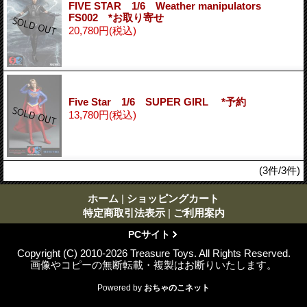
FIVE STAR 1/6 Weather manipulators
FS002 *お取り寄せ
20,780円
(税込)
Five Star 1/6 SUPER GIRL *予約
13,780円
(税込)
(3件/3件)
ホーム
|
ショッピングカート
特定商取引法表示
|
ご利用案内
PCサイト
Copyright (C) 2010-2026 Treasure Toys. All Rights Reserved.
画像やコピーの無断転載・複製はお断りいたします。
Powered by
おちゃのこネット