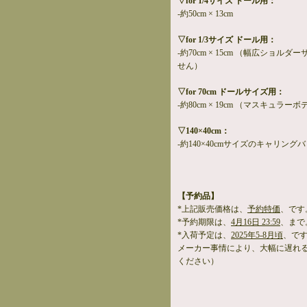
▽for 1/4サイズ ドール用：
-約50cm × 13cm
▽for 1/3サイズ ドール用：
-約70cm × 15cm （幅広ショル
せん）
▽for 70cm ドールサイズ用：
-約80cm × 19cm （マスキュラ
▽140×40cm：
-約140×40cmサイズのキャリング
【予約品】
*上記販売価格は、
予約特価
、です
*予約期限は、
4月16日 23:59
、まで
*入荷予定は、
2025年5-8月頃
、で
メーカー事情により、大幅に遅れ
ください）