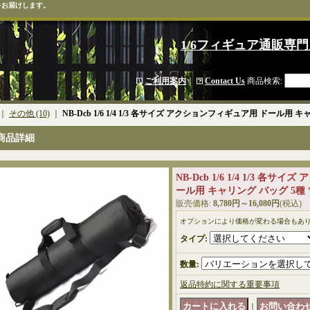
をお届けします。
1/6フィギュア通販専門
ご利用案内
｜
Contact Us
商品検索
:
｜
その他 (10)
｜
NB-Dcb 1/6 1/4 1/3 各サイズ アクションフィギュア用 ドール用 
商品詳細
NB-Dcb 1/6 1/4 1/3 各
ール用 キャリング バッグ 5種 
販売価格
:
8,780円～16,080円
(税込)
オプションにより価格が変わる場合もあ
タイプ
:
数量
:
返品特約に関する重要事項
｜