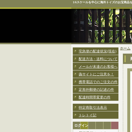
1/6スケールを中心に海外トイズのお宝商品
ホーム
宅急便の配達状況(現在)
配送方法・送料について
メールが未達のお客様へ
偽サイトにご注意を！
携帯電話でのご注文の件
定形外郵便の記述の件
配達時間帯変更の件
特定商取引法表示
トレトイ記
ログイン