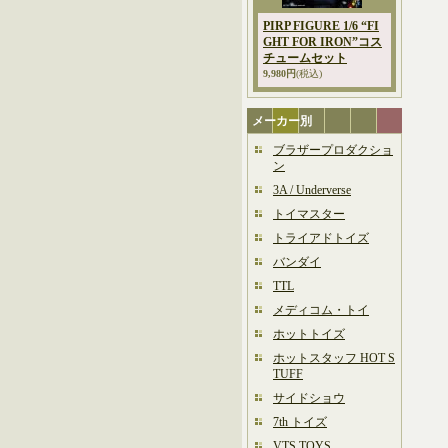
PIRP FIGURE 1/6 “FI
GHT FOR IRON”コス
チュームセット
9,980円
(税込)
メーカー別
ブラザープロダクショ
ン
3A / Underverse
トイマスター
トライアドトイズ
バンダイ
TTL
メディコム・トイ
ホットトイズ
ホットスタッフ HOT S
TUFF
サイドショウ
7th トイズ
VTS TOYS