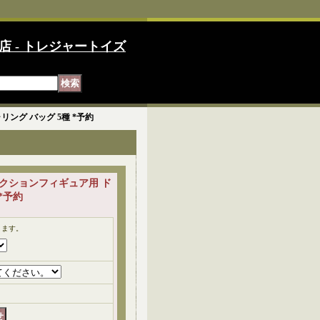
店 - トレジャートイズ
キャリング バッグ 5種 *予約
サイズ アクションフィギュア用 ド
*予約
ります。