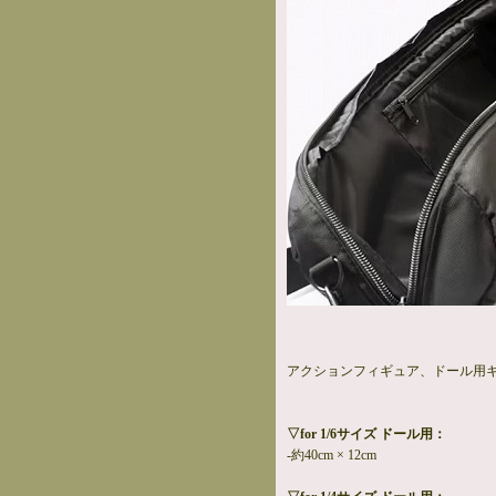
アクションフィギュア、ドール用
▽for 1/6サイズ ドール用：
-約40cm × 12cm