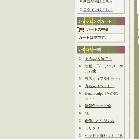
新規登録はこちら
ログインはこちら
ショッピングカート
カートの中身
カートは空です。
カテゴリー別
予約品/入荷待ち
映画・TV・アニメ・ゲ
ーム他
有名人（フルセット）
有名人（ヘッド）
Head Sculpt（その他ヘ
ッド）
無彩色ヘッド他
M.J.
創作・オリジナル
ミリタリー
ヘッド＋服セット （素