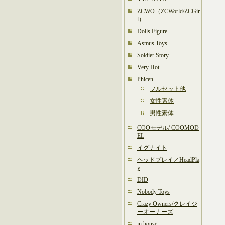
ZCWO（ZCWorld/ZCGir
l）
Dolls Figure
Asmus Toys
Soldier Story
Very Hot
Phicen
フルセット他
女性素体
男性素体
COOモデル/ COOMOD
EL
イグナイト
ヘッドプレイ／HeadPla
y
DID
Nobody Toys
Crazy Owners/クレイジ
ーオーナーズ
in house