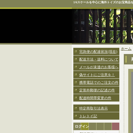
1/6スケールを中心に海外トイズのお宝商品
ホーム
宅急便の配達状況(現在)
配送方法・送料について
メールが未達のお客様へ
偽サイトにご注意を！
携帯電話でのご注文の件
定形外郵便の記述の件
配達時間帯変更の件
特定商取引法表示
トレトイ記
ログイン