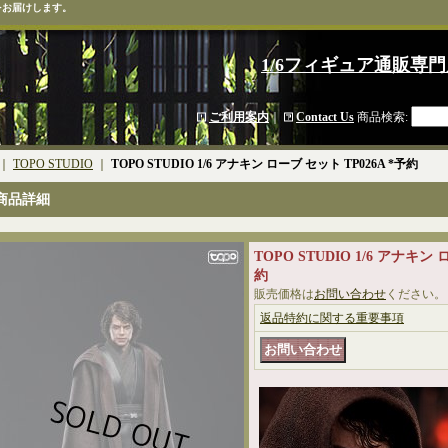
をお届けします。
1/6フィギュア通販専門
ご利用案内
｜
Contact Us
商品検索
:
｜
TOPO STUDIO
｜
TOPO STUDIO 1/6 アナキン ローブ セット TP026A *予約
商品詳細
TOPO STUDIO 1/6 アナキン 
約
販売価格は
お問い合わせ
ください。
返品特約に関する重要事項