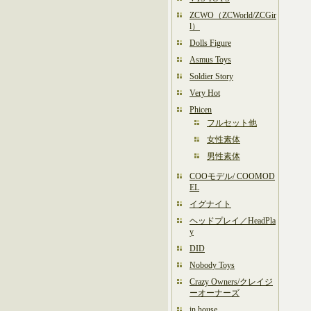
ZCWO（ZCWorld/ZCGir
l）
Dolls Figure
Asmus Toys
Soldier Story
Very Hot
Phicen
フルセット他
女性素体
男性素体
COOモデル/ COOMOD
EL
イグナイト
ヘッドプレイ／HeadPla
y
DID
Nobody Toys
Crazy Owners/クレイジ
ーオーナーズ
in house