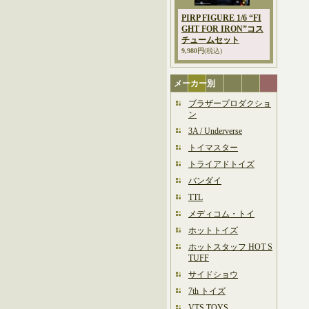
PIRP FIGURE 1/6 “FI
GHT FOR IRON”コス
チュームセット
9,980円
(税込)
メーカー別
ブラザープロダクショ
ン
3A / Underverse
トイマスター
トライアドトイズ
バンダイ
TTL
メディコム・トイ
ホットトイズ
ホットスタッフ HOT S
TUFF
サイドショウ
7th トイズ
VTS TOYS