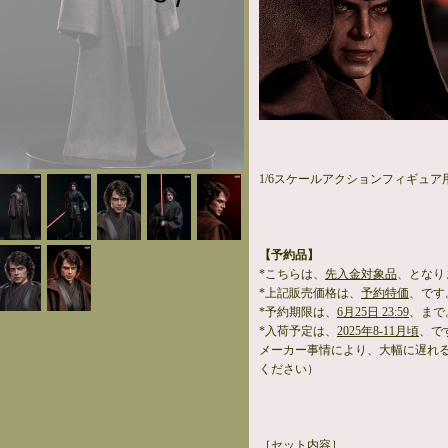
1/6スケールアクションフィギュア
【予約品】
*こちらは、
先入金対象品
、となり
*上記販売価格は、
予約特価
、です
*予約期限は、
6月25日 23:59
、まで
*入荷予定は、
2025年8-11月頃
、で
メーカー事情により、大幅に遅れ
ください）
［セット内容］