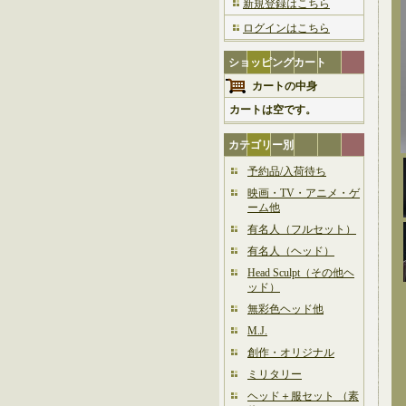
新規登録はこちら
ログインはこちら
ショッピングカート
カートの中身
カートは空です。
カテゴリー別
予約品/入荷待ち
映画・TV・アニメ・ゲ
ーム他
有名人（フルセット）
有名人（ヘッド）
Head Sculpt（その他ヘ
ッド）
無彩色ヘッド他
M.J.
創作・オリジナル
ミリタリー
ヘッド＋服セット （素