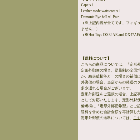
Cape x1
Leather made waistcoat x1
Demonic Eye ball x1 Pair
（※上記内容が全てです。フィギ
ません。）
（※Hot Toys DX34AE and DX
【送料について】
こちらの商品については、『定形
定形外郵便の場合、従量制の全国
が、紛失破損等万一の場合の補償
外郵便の場合、当店からの発送の
多少遅れる場合がございます。
定形外郵送をご選択の場合、上記
として対応いたします。定形外郵
備考欄に『定形外郵便希望』とご
送料を含めた合計金額を再計算し
定形外郵便の送料については、
こ