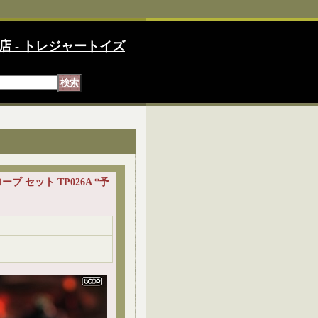
店 - トレジャートイズ
ローブ セット TP026A *予