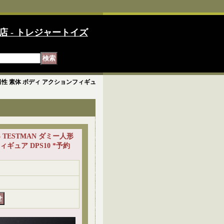
店 - トレジャートイズ
人形 男性 素体 ボディ アクションフィギュ
C3 TESTMAN ダミー人形
ギュア DPS10 *予約