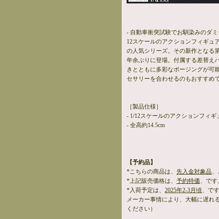
- 自動車衝突試験でお馴染みのダミ
12スケールのアクションフィギュ
の人気シリーズ。その新作となる第
年余ぶりに登場。付属する差替え
きとともに多彩なポージングが可能。
セサリーを合わせるのもおすすめ
［製品仕様］
- 1/12スケールのアクションフィ
- 全高約14.5cm
【予約品】
*こちらの商品は、
先入金対象品
、
*上記販売価格は、
予約特価
、です
*入荷予定は、
2025年2-3月頃
、で
メーカー事情により、大幅に遅れ
ください）