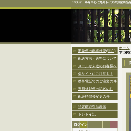
1/6スケールを中心に海外トイズのお宝商品
ホーム
宅急便の配達状況(現在)
ア DPS
配送方法・送料について
メールが未達のお客様へ
偽サイトにご注意を！
携帯電話でのご注文の件
定形外郵便の記述の件
配達時間帯変更の件
特定商取引法表示
トレトイ記
ログイン