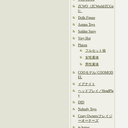
ZCWO（ZCWorld/ZCGir
l）
Dolls Figure
Asmus Toys
Soldier Story
Very Hot
Phicen
フルセット他
女性素体
男性素体
COOモデル/ COOMOD
EL
イグナイト
ヘッドプレイ／HeadPla
y
DID
Nobody Toys
Crazy Owners/クレイジ
ーオーナーズ
in house