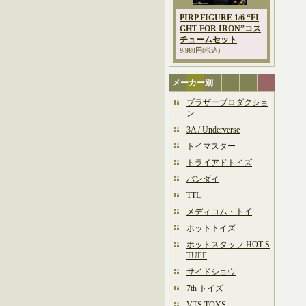
PIRP FIGURE 1/6 “FI
GHT FOR IRON”コス
チュームセット
9,980円
(税込)
メーカー別
ブラザープロダクショ
ン
3A / Underverse
トイマスター
トライアドトイズ
バンダイ
TTL
メディコム・トイ
ホットトイズ
ホットスタッフ HOT S
TUFF
サイドショウ
7th トイズ
VTS TOYS