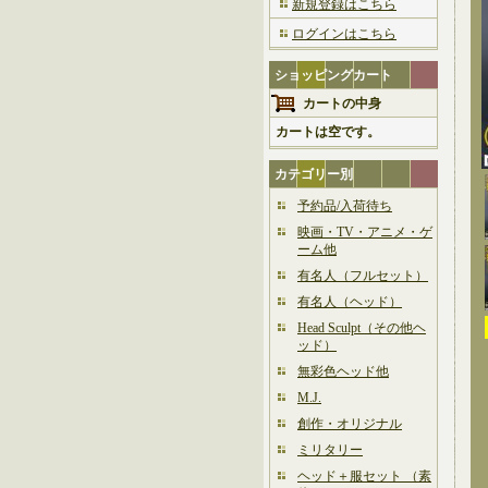
新規登録はこちら
ログインはこちら
ショッピングカート
カートの中身
カートは空です。
カテゴリー別
予約品/入荷待ち
映画・TV・アニメ・ゲ
ーム他
有名人（フルセット）
有名人（ヘッド）
Head Sculpt（その他ヘ
ッド）
無彩色ヘッド他
M.J.
創作・オリジナル
ミリタリー
ヘッド＋服セット （素