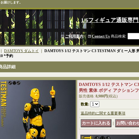
をお届けします。
1/6フィギュア通販専門
ご利用案内
｜
Contact Us
商品検索
:
｜
DAMTOYS ダムトイ
｜
DAMTOYS 1/12 テストマン C3 TESTMAN ダミー
10 *予約
商品詳細
DAMTOYS 1/12 テストマン 
男性 素体 ボディ アクションフィ
販売価格
:
8,980円
(税込)
数量
:
返品特約に関する重要事項
｜