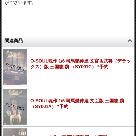
がございます。
関連商品
O-SOUL魂作 1/6 司馬懿仲達 文官＆武将（デラッ
クス）版 三国志 魏 （SY001C） *予約
O-SOUL魂作 1/6 司馬懿仲達 文臣版 三国志 魏
（SY001A） *予約