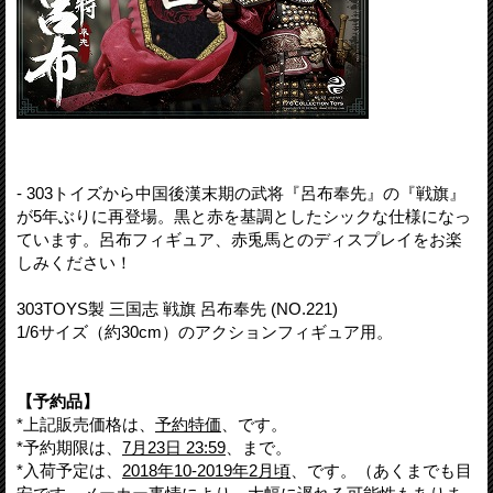
- 303トイズから中国後漢末期の武将『呂布奉先』の『戦旗』
が5年ぶりに再登場。黒と赤を基調としたシックな仕様になっ
ています。呂布フィギュア、赤兎馬とのディスプレイをお楽
しみください！
303TOYS製 三国志 戦旗 呂布奉先 (NO.221)
1/6サイズ（約30cm）のアクションフィギュア用。
【予約品】
*上記販売価格は、
予約特価
、です。
*予約期限は、
7月23日 23:59
、まで。
*入荷予定は、
2018年10-2019年2月頃
、です。（あくまでも目