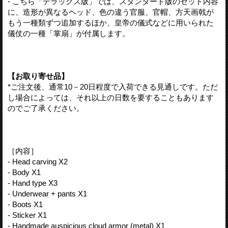
- こちら「デラックス版」では、スタンダード版のセット内容
に、造形が異なるヘッド、色の違う官服、官帽、方天画戟が
もう一種類ずつ追加するほか、皇帝の儀式などに用いられた
儀仗の一種「掌扇」が付属します。
【お取り寄せ品】
*ご注文後、通常10－20日程度で入荷できる見通しです。ただ
し場合によっては、それ以上の日数を要することもあります
のでご了承ください。
［内容］
- Head carving X2
- Body X1
- Hand type X3
- Underwear + pants X1
- Boots X1
- Sticker X1
- Handmade auspicious cloud armor (metal) X1