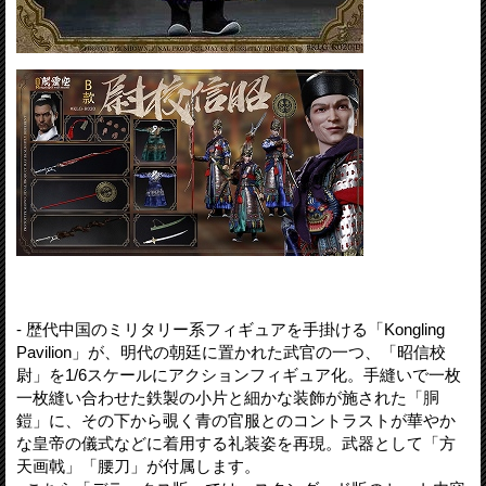
- 歴代中国のミリタリー系フィギュアを手掛ける「Kongling
Pavilion」が、明代の朝廷に置かれた武官の一つ、「昭信校
尉」を1/6スケールにアクションフィギュア化。手縫いで一枚
一枚縫い合わせた鉄製の小片と細かな装飾が施された「胴
鎧」に、その下から覗く青の官服とのコントラストが華やか
な皇帝の儀式などに着用する礼装姿を再現。武器として「方
天画戟」「腰刀」が付属します。