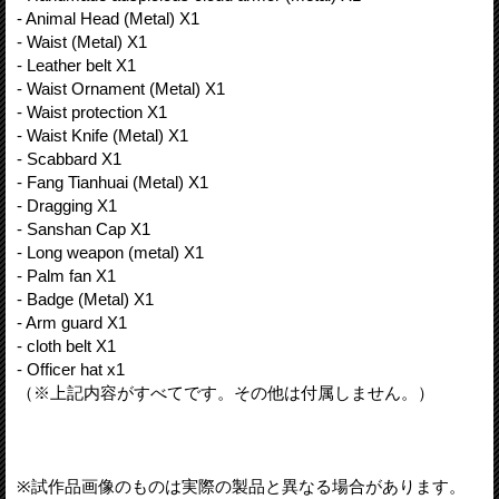
- Animal Head (Metal) X1
- Waist (Metal) X1
- Leather belt X1
- Waist Ornament (Metal) X1
- Waist protection X1
- Waist Knife (Metal) X1
- Scabbard X1
- Fang Tianhuai (Metal) X1
- Dragging X1
- Sanshan Cap X1
- Long weapon (metal) X1
- Palm fan X1
- Badge (Metal) X1
- Arm guard X1
- cloth belt X1
- Officer hat x1
（※上記内容がすべてです。その他は付属しません。）
※試作品画像のものは実際の製品と異なる場合があります。