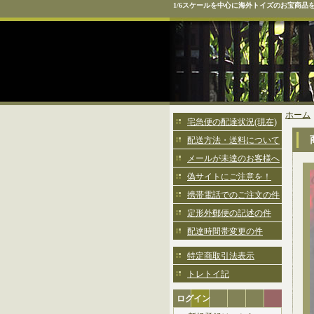
1/6スケールを中心に海外トイズのお宝商品
ホーム
宅急便の配達状況(現在)
配送方法・送料について
メールが未達のお客様へ
偽サイトにご注意を！
携帯電話でのご注文の件
定形外郵便の記述の件
配達時間帯変更の件
特定商取引法表示
トレトイ記
ログイン