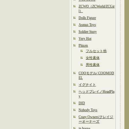
ZCWO（ZCWorld/ZCGir
l）
Dolls Figure
Asmus Toys
Soldier Story
Very Hot
Phicen
フルセット他
女性素体
男性素体
COOモデル/ COOMOD
EL
イグナイト
ヘッドプレイ／HeadPla
y
DID
Nobody Toys
Crazy Owners/クレイジ
ーオーナーズ
in house