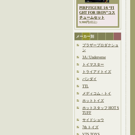
PIRP FIGURE 1/6 “FI
GHT FOR IRON”コス
チュームセット
9,980円
(税込)
メーカー別
ブラザープロダクショ
ン
3A / Underverse
トイマスター
トライアドトイズ
バンダイ
TTL
メディコム・トイ
ホットトイズ
ホットスタッフ HOT S
TUFF
サイドショウ
7th トイズ
VTS TOYS