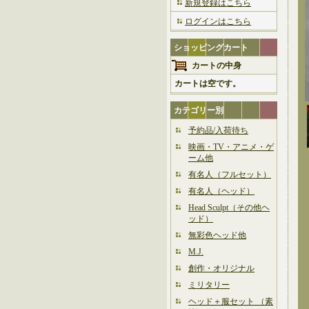
新規登録はこちら
ログインはこちら
ショッピングカート
カートの中身
カートは空です。
カテゴリー別
予約品/入荷待ち
映画・TV・アニメ・ゲ
ーム他
有名人（フルセット）
有名人（ヘッド）
Head Sculpt（その他ヘ
ッド）
無彩色ヘッド他
M.J.
創作・オリジナル
ミリタリー
ヘッド＋服セット （素