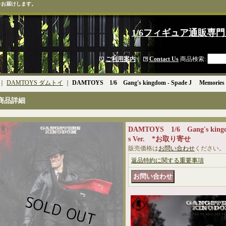
をお届けします。
1/6フィギュア通販専門
ご利用案内
｜
Contact Us
商品検索
:
｜
DAMTOYS ダムトイ
｜
DAMTOYS 1/6 Gang's kingdom - Spade J Memori
商品詳細
DAMTOYS 1/6 Gang's kingd
s Ver. *お取り寄せ
販売価格は
お問い合わせ
ください。
返品特約に関する重要事項