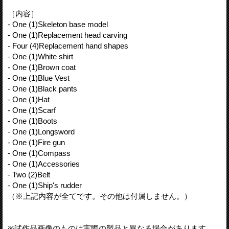
［内容］
- One (1)Skeleton base model
- One (1)Replacement head carving
- Four (4)Replacement hand shapes
- One (1)White shirt
- One (1)Brown coat
- One (1)Blue Vest
- One (1)Black pants
- One (1)Hat
- One (1)Scarf
- One (1)Boots
- One (1)Longsword
- One (1)Fire gun
- One (1)Compass
- One (1)Accessories
- Two (2)Belt
- One (1)Ship's rudder
（※上記内容が全てです。その他は付属しません。）
※試作品画像のものは実際の製品と異なる場合があります。