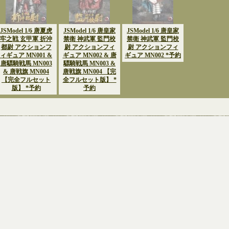
JSModel 1/6 唐夏虎
JSModel 1/6 唐皇家
JSModel 1/6 唐皇家
牢之戦 玄甲軍 折沖
禁衛 神武軍 監門校
禁衛 神武軍 監門校
都尉 アクションフ
尉 アクションフィ
尉 アクションフィ
ィギュア MN001 &
ギュア MN002 & 唐
ギュア MN002 *予約
唐驃騎戦馬 MN003
驃騎戦馬 MN003 &
& 唐戦旗 MN004
唐戦旗 MN004 【完
【完全フルセット
全フルセット版】 *
版】 *予約
予約