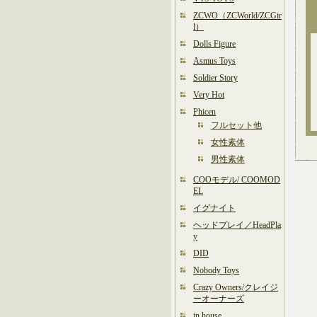
ZCWO（ZCWorld/ZCGir
l）
Dolls Figure
Asmus Toys
Soldier Story
Very Hot
Phicen
フルセット他
女性素体
男性素体
COOモデル/ COOMOD
EL
イグナイト
ヘッドプレイ／HeadPla
y
DID
Nobody Toys
Crazy Owners/クレイジ
ーオーナーズ
in house