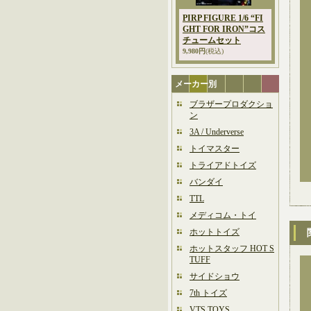
PIRP FIGURE 1/6 “FI
GHT FOR IRON”コス
チュームセット
9,980円
(税込)
メーカー別
ブラザープロダクショ
ン
3A / Underverse
トイマスター
トライアドトイズ
バンダイ
TTL
メディコム・トイ
ホットトイズ
ホットスタッフ HOT S
TUFF
サイドショウ
7th トイズ
VTS TOYS