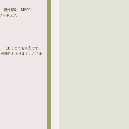
軍 折沖都尉 MN001
ンフィギュア。
。
す。（あくまでも目安です。
る可能性もあります。ご了承