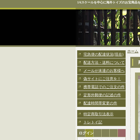
1/6スケールを中心に海外トイズのお宝商品
ホーム
宅急便の配達状況(現在)
配送方法・送料について
メールが未達のお客様へ
偽サイトにご注意を！
携帯電話でのご注文の件
定形外郵便の記述の件
配達時間帯変更の件
特定商取引法表示
トレトイ記
ログイン