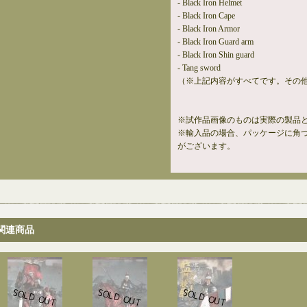
- Black Iron Helmet
- Black Iron Cape
- Black Iron Armor
- Black Iron Guard arm
- Black Iron Shin guard
- Tang sword
（※上記内容がすべてです。その
※試作品画像のものは実際の製品
※輸入品の場合、パッケージに角
がございます。
関連商品