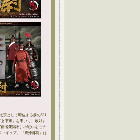
太宗として即位する前の621
『玄甲軍』を率いて、敵対す
河南省滎陽市）の戦いをモチ
ンフィギュア。『折沖都尉』は