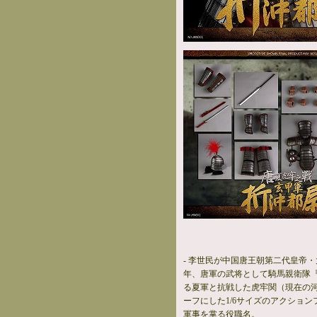
- 李世民が中国唐王朝第二代皇帝・
年、唐軍の武将として騎馬親衛隊
る夏軍と抗戦した虎牢関（現在の
ーフにした1/6サイズのアクショ
軍事を掌る役職名。