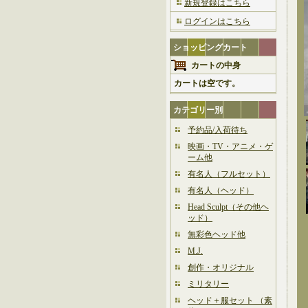
新規登録はこちら
ログインはこちら
ショッピングカート
カートの中身
カートは空です。
カテゴリー別
予約品/入荷待ち
映画・TV・アニメ・ゲ
ーム他
有名人（フルセット）
有名人（ヘッド）
Head Sculpt（その他ヘ
ッド）
無彩色ヘッド他
M.J.
創作・オリジナル
ミリタリー
ヘッド＋服セット （素