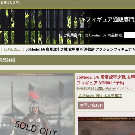
をお届けします。
1/6フィギュア通販専門
ご利用案内
｜
Contact Us
商品検索
:
｜
JSMODEL
｜
JSModel 1/6 唐夏虎牢之戦 玄甲軍 折沖都尉 アクションフィギュア M
商品詳細
JSModel 1/6 唐夏虎牢之戦
フィギュア MN001 *予約
販売価格は
お問い合わせ
ください。
返品特約に関する重要事項