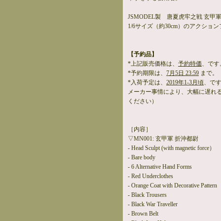
JSMODEL製 唐夏虎牢之戦 玄甲
1/6サイズ（約30cm）のアクショ
【予約品】
*上記販売価格は、
予約特価
、です
*予約期限は、
7月5日 23:59
まで。
*入荷予定は、
2019年1-3月頃
、で
メーカー事情により、大幅に遅れ
ください）
［内容］
▽MN001: 玄甲軍 折沖都尉
- Head Sculpt (with magnetic force）
- Bare body
- 6 Alternative Hand Forms
- Red Underclothes
- Orange Coat with Decorative Pattern
- Black Trousers
- Black War Traveller
- Brown Belt