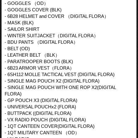
- GOGGLES （OD）
- GOGGLES COVER (BLK)
- 6B28 HELMET and COVER （DIGITAL FLORA）
- MASK (BLK)
- SAILOR SHIRT
- WINTER SUITJACKET（DIGITAL FLORA）
- BDU PANTS （DIGITAL FLORA）
- BELT (OD)
- LEATHER BELT （BLK）
- PARATROOPER BOOTS (BLK)
- 6B23 ARMOR VEST（FLORA）
- 6SH112 MOLLE TACTICAL VEST (DIGITAL FLORA)
- SINGLE MAG POUCH X2 (DIGITAL FLORA)
- SINGLE MAG POUCH WITH ONE ROP X2(DIGITAL
FLORA)
- GP POUCH X3 (DIGITAL FLORA)
- UNIVERSAL POUCHx2 (FLORA)
- BUTTPACK ((DIGITAL FLORA)
- VX RADIO POUCH (DIGITAL FLORA)
- 1QT CANTEEN COVER(DIGITAL FLORA)
- 1QT MILITARY CANTEEN （OD）