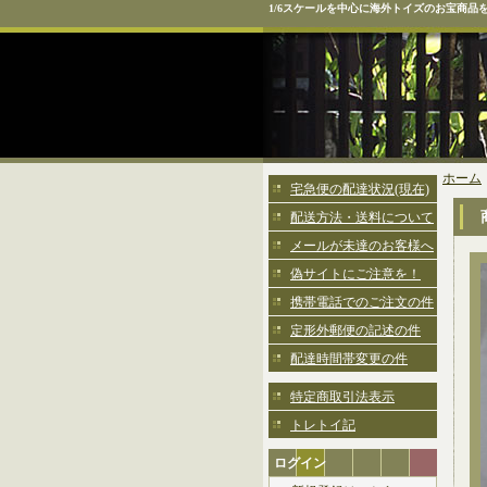
1/6スケールを中心に海外トイズのお宝商品
ホーム
宅急便の配達状況(現在)
配送方法・送料について
メールが未達のお客様へ
偽サイトにご注意を！
携帯電話でのご注文の件
定形外郵便の記述の件
配達時間帯変更の件
特定商取引法表示
トレトイ記
ログイン