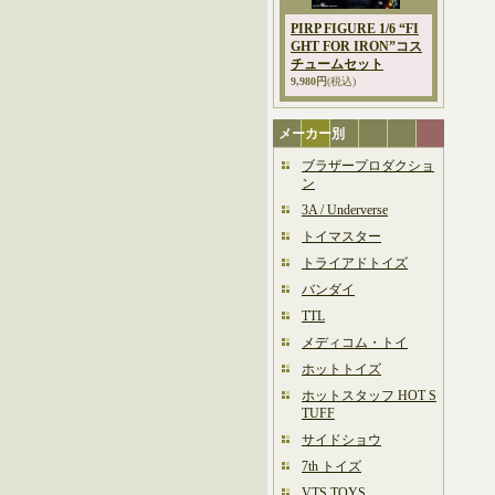
PIRP FIGURE 1/6 “FI
GHT FOR IRON”コス
チュームセット
9,980円
(税込)
メーカー別
ブラザープロダクショ
ン
3A / Underverse
トイマスター
トライアドトイズ
バンダイ
TTL
メディコム・トイ
ホットトイズ
ホットスタッフ HOT S
TUFF
サイドショウ
7th トイズ
VTS TOYS