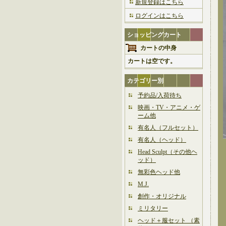
新規登録はこちら
ログインはこちら
ショッピングカート
カートの中身
カートは空です。
カテゴリー別
予約品/入荷待ち
映画・TV・アニメ・ゲ
ーム他
有名人（フルセット）
有名人（ヘッド）
Head Sculpt（その他ヘ
ッド）
無彩色ヘッド他
M.J.
創作・オリジナル
ミリタリー
ヘッド＋服セット （素