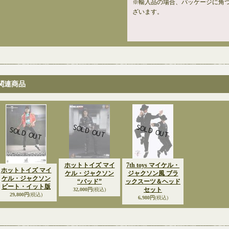
※輸入品の場合、パッケージに角
ざいます。
関連商品
ホットトイズ マイ
7th toys マイケル・
ホットトイズ マイ
ケル・ジャクソン
ジャクソン風 ブラ
ケル・ジャクソン
“バッド”
ックスーツ＆ヘッド
ビート・イット版
セット
32,000円
(税込)
29,800円
(税込)
6,980円
(税込)