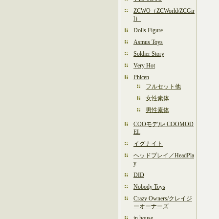
ZCWO（ZCWorld/ZCGir
l）
Dolls Figure
Asmus Toys
Soldier Story
Very Hot
Phicen
フルセット他
女性素体
男性素体
COOモデル/ COOMOD
EL
イグナイト
ヘッドプレイ／HeadPla
y
DID
Nobody Toys
Crazy Owners/クレイジ
ーオーナーズ
in house