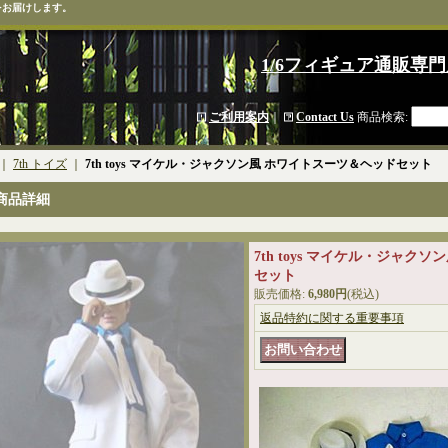
をお届けします。
1/6フィギュア通販専門
ご利用案内
｜
Contact Us
商品検索
:
｜
7th トイズ
｜
7th toys マイケル・ジャクソン風 ホワイトスーツ＆ヘッドセット
商品詳細
7th toys マイケル・ジャク
セット
販売価格
:
6,980円
(税込)
返品特約に関する重要事項