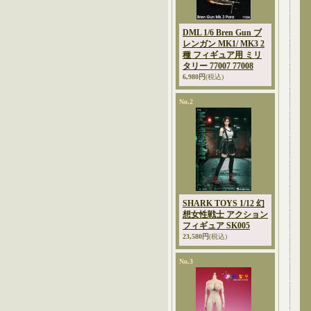
DML 1/6 Bren Gun ブ
レンガン MK1/ MK3 2
種 フィギュア用 ミリ
タリー 77007 77008
6,980円
(税込)
No.2
SHARK TOYS 1/12 幻
想女性戦士 アクション
フィギュア SK005
23,580円
(税込)
No.3