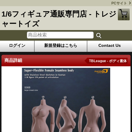
PCサイト
1/6フィギュア通販専門店 - トレジ
ャートイズ
ログイン
新規登録はこちら
Contact Us
商品詳細
TBLeague - ボディ素体