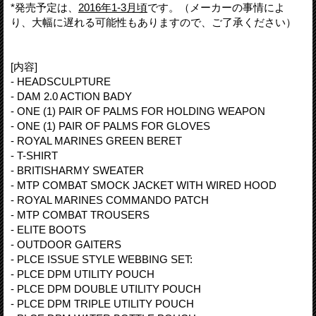
*発売予定は、
2016年1-3月頃
です。（メーカーの事情によ
り、大幅に遅れる可能性もありますので、ご了承ください）
[内容]
- HEADSCULPTURE
- DAM 2.0 ACTION BADY
- ONE (1) PAIR OF PALMS FOR HOLDING WEAPON
- ONE (1) PAIR OF PALMS FOR GLOVES
- ROYAL MARINES GREEN BERET
- T-SHIRT
- BRITISHARMY SWEATER
- MTP COMBAT SMOCK JACKET WITH WIRED HOOD
- ROYAL MARINES COMMANDO PATCH
- MTP COMBAT TROUSERS
- ELITE BOOTS
- OUTDOOR GAITERS
- PLCE ISSUE STYLE WEBBING SET:
- PLCE DPM UTILITY POUCH
- PLCE DPM DOUBLE UTILITY POUCH
- PLCE DPM TRIPLE UTILITY POUCH