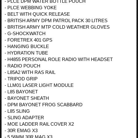
- PLCE DPM WATER BOTTLE POUCH
- PLCE WEBBING YOKE
- BELT WITH QUICK RELEASE
- BRITISH ARMY DPM PATROL PACK 30 LITRES
- BRITISH ARMY MTP COLD WEATHER GLOVES
- G-SHOCKWATCH
- FORETREX 401 GPS
- HANGING BUCKLE
- HYDRATION TUBE
- H4855 PERSONAL ROLE RADIO WITH HEADSET
- RADIO POUCH
- L85A2 WITH RAS RAIL
- TRIPOD GRIP
- LLM01 LASER LIGHT MODULE
- L85 BAYONET
- BAYONET SHEATH
- DPM BAYONET FROG SCABBARD
- L85 SLING
- SLING ADAPTER
- MOE LADDER RAIL COVER X2
- 30R EMAG X3
- 5.56MM 30R MAG X3