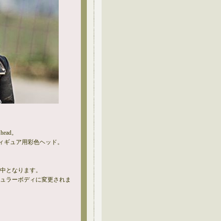
d head。
ンフィギュア用彩色ヘッド。
修中となります。
キュラーボディに変更されま