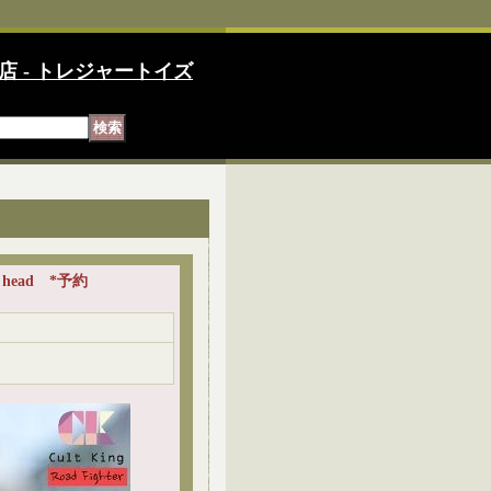
店 - トレジャートイズ
ed head *予約