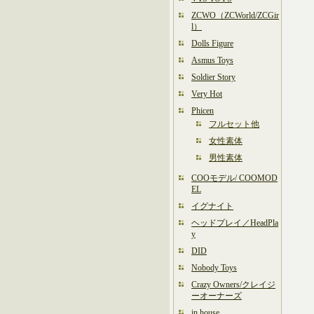
ZCWO（ZCWorld/ZCGir
l）
Dolls Figure
Asmus Toys
Soldier Story
Very Hot
Phicen
フルセット他
女性素体
男性素体
COOモデル/ COOMOD
EL
イグナイト
ヘッドプレイ／HeadPla
y
DID
Nobody Toys
Crazy Owners/クレイジ
ーオーナーズ
in house