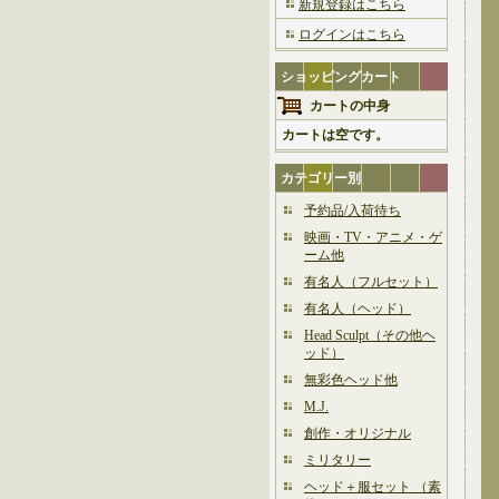
新規登録はこちら
ログインはこちら
ショッピングカート
カートの中身
カートは空です。
カテゴリー別
予約品/入荷待ち
映画・TV・アニメ・ゲ
ーム他
有名人（フルセット）
有名人（ヘッド）
Head Sculpt（その他ヘ
ッド）
無彩色ヘッド他
M.J.
創作・オリジナル
ミリタリー
ヘッド＋服セット （素