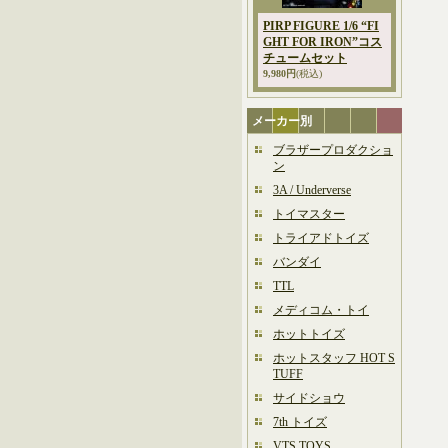
PIRP FIGURE 1/6 “FI
GHT FOR IRON”コス
チュームセット
9,980円
(税込)
メーカー別
ブラザープロダクショ
ン
3A / Underverse
トイマスター
トライアドトイズ
バンダイ
TTL
メディコム・トイ
ホットトイズ
ホットスタッフ HOT S
TUFF
サイドショウ
7th トイズ
VTS TOYS