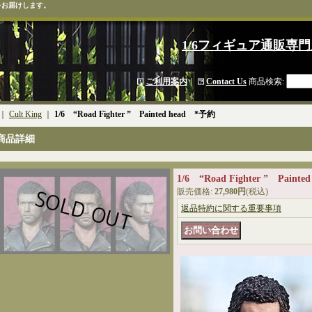
をお届けします。
1/6フィギュア通販専門
ご利用案内
｜
Contact Us
商品検索
:
｜
Cult King
｜
1/6 “Road Fighter ” Painted head *予約
商品詳細
1/6 “Road Fighter ” Paint
販売価格
:
27,980円
(税込)
返品特約に関する重要事項