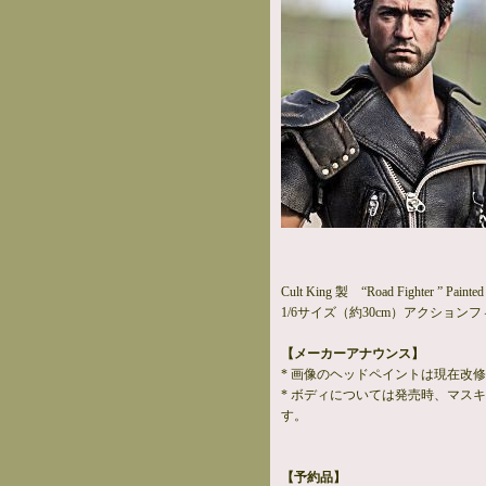
Cult King 製 “Road Fighter ” Painte
1/6サイズ（約30cm）アクショ
【メーカーアナウンス】
* 画像のヘッドペイントは現在改
* ボディについては発売時、マス
す。
【予約品】