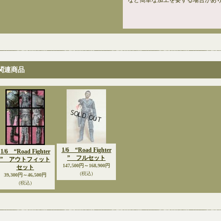
など簡単な加工を要する場合があ
関連商品
1/6 “Road Fighter
1/6 “Road Fighter
” フルセット
” アウトフィット
147,500円～168,900円
セット
(税込)
39,300円～46,500円
(税込)