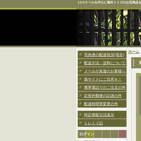
1/6スケールを中心に海外トイズのお宝商品
ホーム
宅急便の配達状況(現在)
配送方法・送料について
メールが未達のお客様へ
偽サイトにご注意を！
携帯電話でのご注文の件
定形外郵便の記述の件
配達時間帯変更の件
特定商取引法表示
トレトイ記
ログイン