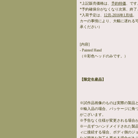
*上記販売価格は、
予約特価
、です
*予約確保分がなくなり次第、終了
*入荷予定は、
12月-2016年1月頃
。
カーの事情により、大幅に遅れる
承ください）
[内容]
- Painted Hand
（※彩色ヘッドのみです。）
【限定生産品】
※試作品画像のものは実際の製品
※輸入品の場合、パッケージに角
がございます。
※予告なく仕様が変更される場合
※一点ずつハンドメイドされた製
ィに接続する場合、ボディ側のジ