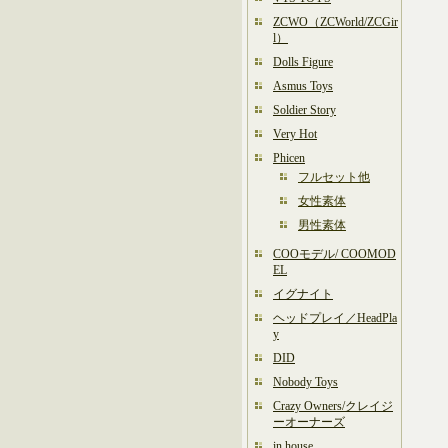
ZCWO（ZCWorld/ZCGir
l）
Dolls Figure
Asmus Toys
Soldier Story
Very Hot
Phicen
フルセット他
女性素体
男性素体
COOモデル/ COOMOD
EL
イグナイト
ヘッドプレイ／HeadPla
y
DID
Nobody Toys
Crazy Owners/クレイジ
ーオーナーズ
in house