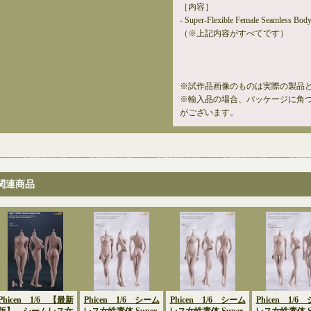
［内容］
- Super-Flexible Female Seamless Bod
（※上記内容がすべてです）
※試作品画像のものは実際の製品
※輸入品の場合、パッケージに角
がございます。
関連商品
Phicen 1/6 【最新
Phicen 1/6 シーム
Phicen 1/6 シーム
Phicen 1/6