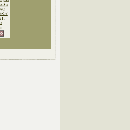
per-
ss Ste
 S07C
/ペイ
ドなし
せ
込)