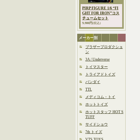
PIRP FIGURE 1/6 “FI
GHT FOR IRON”コス
チュームセット
9,980円
(税込)
メーカー別
ブラザープロダクショ
ン
3A / Underverse
トイマスター
トライアドトイズ
バンダイ
TTL
メディコム・トイ
ホットトイズ
ホットスタッフ HOT S
TUFF
サイドショウ
7th トイズ
VTS TOYS