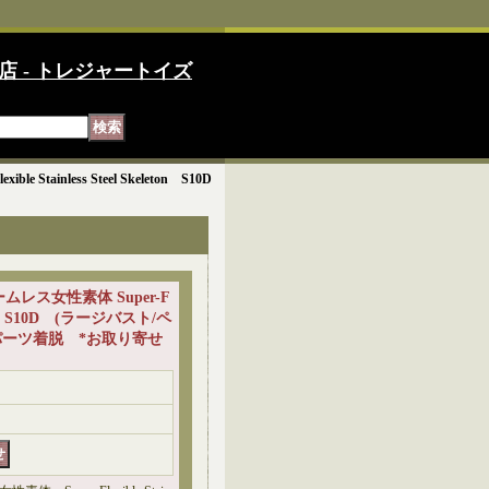
店 - トレジャートイズ
tainless Steel Skeleton S10D
ームレス女性素体 Super-F
keleton S10D (ラージバスト/ペ
ーツ着脱 *お取り寄せ