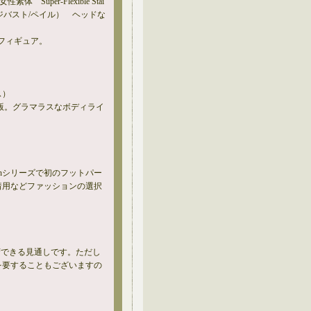
 Super-Flexible Stai
0D （ラージバスト/ペイル） ヘッドな
ンフィギュア。
ス）
最新版。グラマラスなボディライ
eel Skeletonシリーズで初のフットパー
着用などファッションの選択
入荷できる見通しです。ただし
を要することもございますの