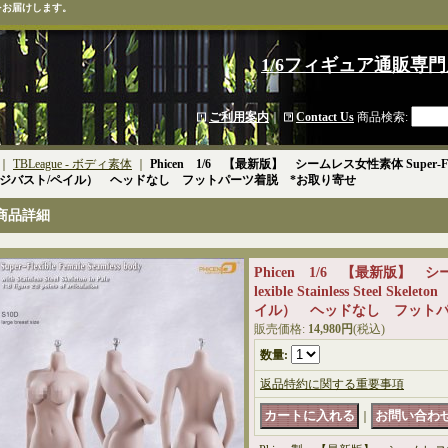
をお届けします。
1/6フィギュア通販専門
ご利用案内
｜
Contact Us
商品検索
:
｜
TBLeague - ボディ素体
｜
Phicen 1/6 【最新版】 シームレス女性素体 Super-Flexible S
ジバスト/ペイル） ヘッドなし フットパーツ着脱 *お取り寄せ
商品詳細
Phicen 1/6 【最新版】 シ
lexible Stainless Steel S
イル） ヘッドなし フットパ
販売価格
:
14,980円
(税込)
数量
:
返品特約に関する重要事項
｜