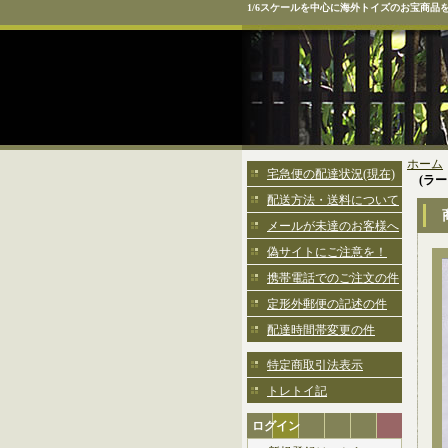
1/6スケールを中心に海外トイズのお宝商品
ホーム
宅急便の配達状況(現在)
(ラー
配送方法・送料について
メールが未達のお客様へ
偽サイトにご注意を！
携帯電話でのご注文の件
定形外郵便の記述の件
配達時間帯変更の件
特定商取引法表示
トレトイ記
ログイン