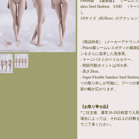
Phicen製 【最新版】 シームレス女性素体
nless Steel Skeleton S1
し
1/6サイズ（約30cm）のアクショ
［商品特長］（メーカーアナウン
- Phicen製シームレスボディの
ンをさらに追求した造形美。
- ラージバストのペイルカラー。
- 関節可動ポイントは26カ所。
- 高さ28cm。
- Super-Flexible Stainless St
ツの取り外しが可能に。ブーツの
肢の幅が広がります。
【お取り寄せ品】
*ご注文後、通常10-20日程度で
場合によっては、それ以上の日数
でご了承ください。