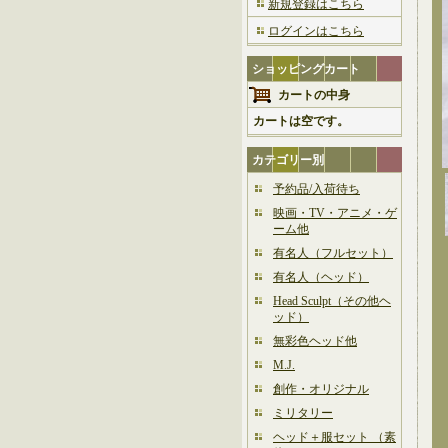
新規登録はこちら
ログインはこちら
ショッピングカート
カートの中身
カートは空です。
カテゴリー別
予約品/入荷待ち
映画・TV・アニメ・ゲ
ーム他
有名人（フルセット）
有名人（ヘッド）
Head Sculpt（その他ヘ
ッド）
無彩色ヘッド他
M.J.
創作・オリジナル
ミリタリー
ヘッド＋服セット （素