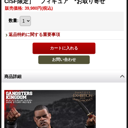
CISF限定］ フィギュア *お取り寄せ
販売価格
:
39,980円
(税込)
数量
:
返品特約に関する重要事項
商品詳細