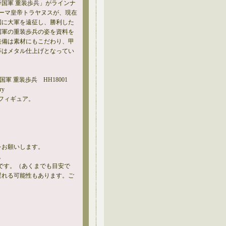
国軍 重装歩兵」がラインナ
ローマ皇帝トラヤヌスが、現在
国に大軍を遠征し、勝利した
国軍の重装歩兵の姿を資料を
装備は素材にもこだわり、甲
等はメタル仕上げとなってい
ーマ帝国軍 重装歩兵 HH18001
antry
ンフィギュア。
をお願いします。
。
です。（あくまでも目安で
遅れる可能性もあります。ご