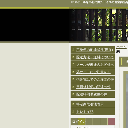
1/6スケールを中心に海外トイズのお宝商品
ホーム
宅急便の配達状況(現在)
約
配送方法・送料について
メールが未達のお客様へ
偽サイトにご注意を！
携帯電話でのご注文の件
定形外郵便の記述の件
配達時間帯変更の件
特定商取引法表示
トレトイ記
ログイン