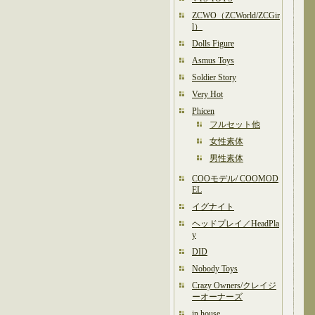
ZCWO（ZCWorld/ZCGir
l）
Dolls Figure
Asmus Toys
Soldier Story
Very Hot
Phicen
フルセット他
女性素体
男性素体
COOモデル/ COOMOD
EL
イグナイト
ヘッドプレイ／HeadPla
y
DID
Nobody Toys
Crazy Owners/クレイジ
ーオーナーズ
in house