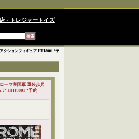
店 - トレジャートイズ
争 アクションフィギュア HH18001 *予
 1/6 ローマ帝国軍 重装歩兵
HH18001 *予約