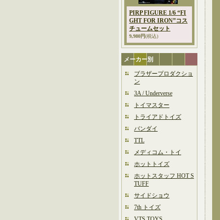
PIRP FIGURE 1/6 “FI
GHT FOR IRON”コス
チュームセット
9,980円
(税込)
メーカー別
ブラザープロダクショ
ン
3A / Underverse
トイマスター
トライアドトイズ
バンダイ
TTL
メディコム・トイ
ホットトイズ
ホットスタッフ HOT S
TUFF
サイドショウ
7th トイズ
VTS TOYS