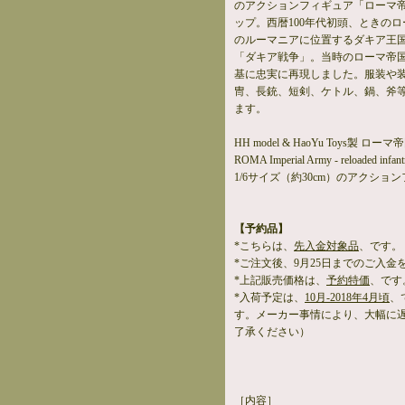
のアクションフィギュア「ローマ帝
ップ。西暦100年代初頭、ときの
のルーマニアに位置するダキア王
「ダキア戦争」。当時のローマ帝
基に忠実に再現しました。服装や
冑、長銃、短剣、ケトル、鍋、斧
ます。
HH model & HaoYu Toys製 ロ
ROMA Imperial Army - reloaded inf
1/6サイズ（約30cm）のアクショ
【予約品】
*こちらは、
先入金対象品
、です。
*ご注文後、9月25日までのご入金
*上記販売価格は、
予約特価
、です
*入荷予定は、
10月-2018年4月頃
、
す。メーカー事情により、大幅に
了承ください）
［内容］