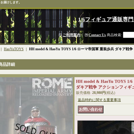
をお届けします。
1/6フィギュア通販専門
ご利用案内
｜
Contact Us
商品検索
:
｜
HaoYuTOYS
｜
HH model & HaoYu TOYS 1/6 ローマ帝国軍 重装歩兵 ダキア戦
商品詳細
HH model & HaoYu TOYS
ダキア戦争 アクションフィギュア 
販売価格
:
28,980円
(税込)
返品特約に関する重要事項