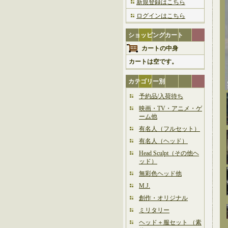
新規登録はこちら
ログインはこちら
ショッピングカート
カートの中身
カートは空です。
カテゴリー別
予約品/入荷待ち
映画・TV・アニメ・ゲ
ーム他
有名人（フルセット）
有名人（ヘッド）
Head Sculpt（その他ヘ
ッド）
無彩色ヘッド他
M.J.
創作・オリジナル
ミリタリー
ヘッド＋服セット （素