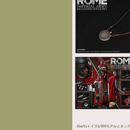
- HaoYuトイズがHHモデルとタッ