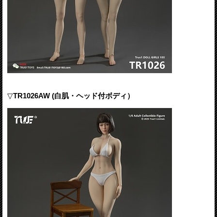
▽
TR1026AW (白肌・ヘッド付ボディ）