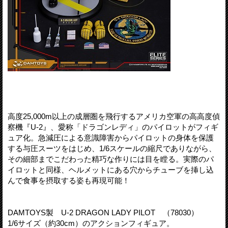
高度25,000m以上の成層圏を飛行するアメリカ空軍の高高度偵
察機『U-2』、愛称「ドラゴンレディ」のパイロットがフィギ
ュア化。急減圧による意識障害からパイロットの身体を保護
する与圧スーツをはじめ、1/6スケールの縮尺でありながら、
その細部までこだわった精巧な作りには目を瞠る。実際のパ
イロットと同様、ヘルメットにある穴からチューブを挿し込
んで食事を摂取する姿も再現可能！
DAMTOYS製 U-2 DRAGON LADY PILOT （78030）
1/6サイズ（約30cm）のアクションフィギュア。