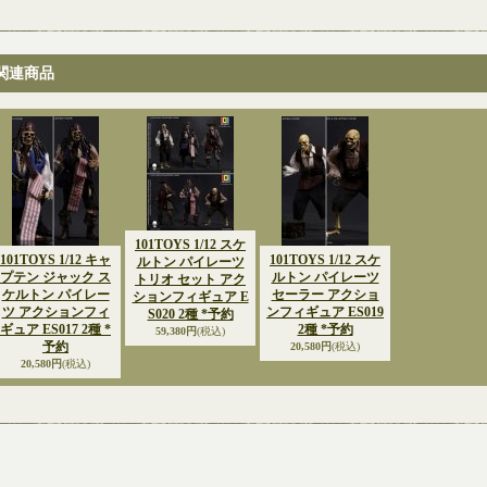
関連商品
101TOYS 1/12 スケ
101TOYS 1/12 キャ
101TOYS 1/12 スケ
ルトン パイレーツ
プテン ジャック ス
ルトン パイレーツ
トリオ セット アク
ケルトン パイレー
セーラー アクショ
ションフィギュア E
ツ アクションフィ
ンフィギュア ES019
S020 2種 *予約
ギュア ES017 2種 *
2種 *予約
59,380円
(税込)
予約
20,580円
(税込)
20,580円
(税込)