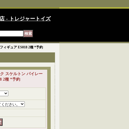
店 - トレジャートイズ
ィギュア ES018 2種 *予約
 フック スケルトン パイレー
 2種 *予約