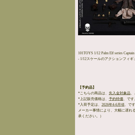
101TOYS 1/12 Palm Elf series Captain 
- 1/12スケールのアクションフィギ
【予約品】
*こちらの商品は、
先入金対象品
、
*上記販売価格は、
予約特価
、です
*入荷予定は、
2026年4-6月頃
、で
メーカー事情により、大幅に遅れ
承ください。）