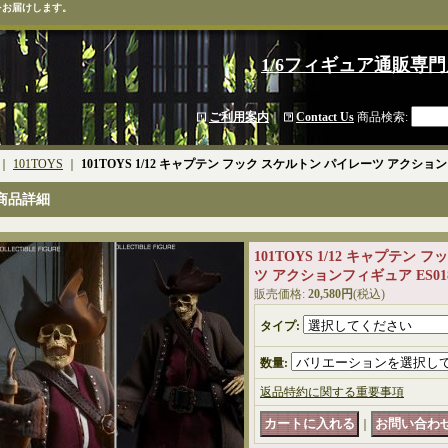
をお届けします。
1/6フィギュア通販専門
ご利用案内
｜
Contact Us
商品検索
:
｜
101TOYS
｜
101TOYS 1/12 キャプテン フック スケルトン パイレーツ アクションフ
商品詳細
101TOYS 1/12 キャプテン
ツ アクションフィギュア ES018
販売価格
:
20,580円
(税込)
タイプ
:
数量
:
返品特約に関する重要事項
｜