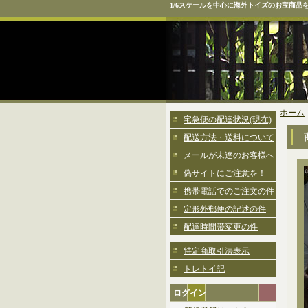
1/6スケールを中心に海外トイズのお宝商品
ホーム
宅急便の配達状況(現在)
配送方法・送料について
メールが未達のお客様へ
偽サイトにご注意を！
携帯電話でのご注文の件
定形外郵便の記述の件
配達時間帯変更の件
特定商取引法表示
トレトイ記
ログイン