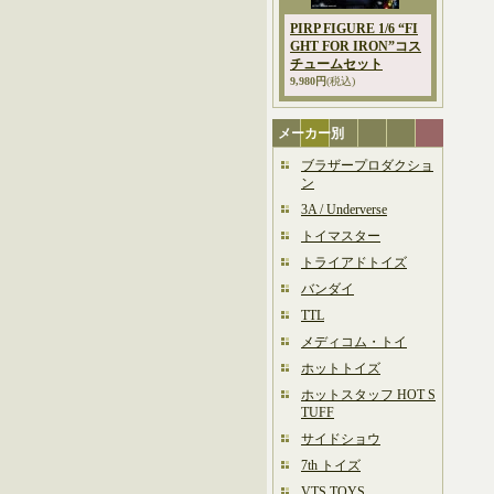
PIRP FIGURE 1/6 “FI
GHT FOR IRON”コス
チュームセット
9,980円
(税込)
メーカー別
ブラザープロダクショ
ン
3A / Underverse
トイマスター
トライアドトイズ
バンダイ
TTL
メディコム・トイ
ホットトイズ
ホットスタッフ HOT S
TUFF
サイドショウ
7th トイズ
VTS TOYS