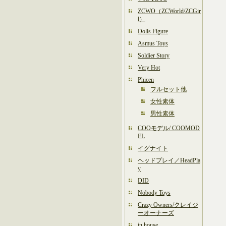
ZCWO（ZCWorld/ZCGir
l）
Dolls Figure
Asmus Toys
Soldier Story
Very Hot
Phicen
フルセット他
女性素体
男性素体
COOモデル/ COOMOD
EL
イグナイト
ヘッドプレイ／HeadPla
y
DID
Nobody Toys
Crazy Owners/クレイジ
ーオーナーズ
in house