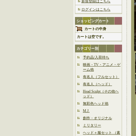
新規登録はこちら
ログインはこちら
ショッピングカート
カートの中身
カートは空です。
カテゴリー別
予約品/入荷待ち
映画・TV・アニメ・ゲ
ーム他
有名人（フルセット）
有名人（ヘッド）
Head Sculpt（その他ヘ
ッド）
無彩色ヘッド他
M.J.
創作・オリジナル
ミリタリー
ヘッド＋服セット （素