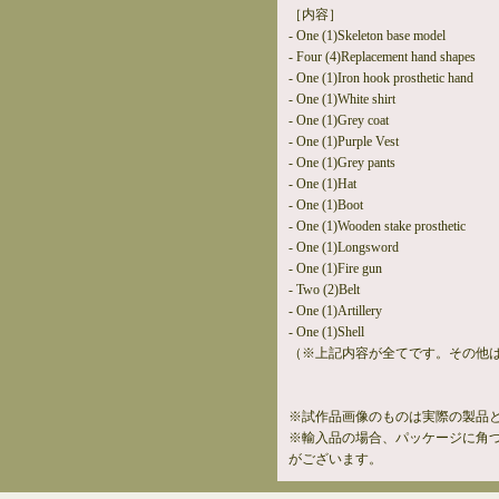
［内容］
- One (1)Skeleton base model
- Four (4)Replacement hand shapes
- One (1)Iron hook prosthetic hand
- One (1)White shirt
- One (1)Grey coat
- One (1)Purple Vest
- One (1)Grey pants
- One (1)Hat
- One (1)Boot
- One (1)Wooden stake prosthetic
- One (1)Longsword
- One (1)Fire gun
- Two (2)Belt
- One (1)Artillery
- One (1)Shell
（※上記内容が全てです。その他
※試作品画像のものは実際の製品
※輸入品の場合、パッケージに角
がございます。