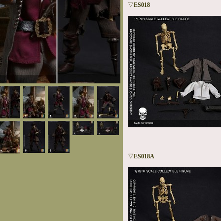
▽
ES018
▽
ES018A