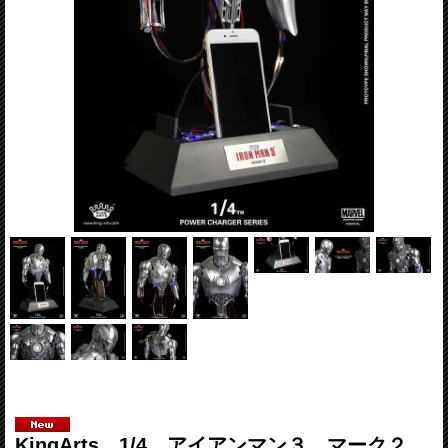
KingArts 1/4 アイアンマン３ マーク２