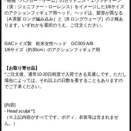
- 映画『ハンガー・ゲーム』のカットニス・エヴァディーン
（演：ジェニファー・ローレンス）をイメージした1/6サイズ
のアクションフィギュア用ヘッド。ヘッドは、髪形が異なる
［A 茶髪 ロング編み込み］と［B ロングウェーブ］の２種あ
ります。いずれかを選択のうえ、ご注文ください。
GACトイズ製 欧米女性ヘッド GC003-A/B
1/6サイズ（約30cm）のアクションフィギュア用
【お取り寄せ品】
*ご注文後、通常10-20日程度で入荷できる見通しです。ただし
場合によっては、それ以上の日数を要することもありますの
でご了承ください。
[内容]
- Head sculpt *1
（※上記内容がすべてです。ボディ、衣装等は含まれませ
ん。）