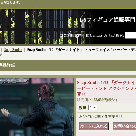
をお届けします。
1/6フィギュア通販専門
ご利用案内
｜
Contact Us
商品検索
:
｜
Soap Studio
｜
Soap Studio 1/12 『ダークナイト』 トゥーフェイス / ハービー・
寄せ
商品詳細
Soap Studio 1/12 『ダー
ービー・デント アクションフィギ
寄せ
販売価格
:
23,680円
(税込)
数量
:
返品特約に関する重要事項
｜