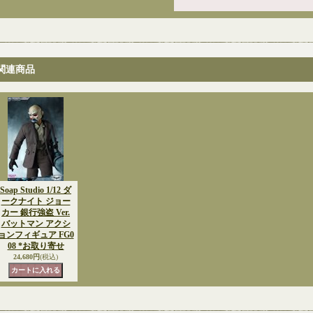
関連商品
Soap Studio 1/12 ダ
ークナイト ジョー
カー 銀行強盗 Ver.
バットマン アクシ
ョンフィギュア FG0
08 *お取り寄せ
24,680円
(税込)