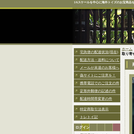
1/6スケールを中心に海外トイズのお宝商品
ホーム
宅急便の配達状況(現在)
取り
配送方法・送料について
メールが未達のお客様へ
偽サイトにご注意を！
携帯電話でのご注文の件
定形外郵便の記述の件
配達時間帯変更の件
特定商取引法表示
トレトイ記
ログイン