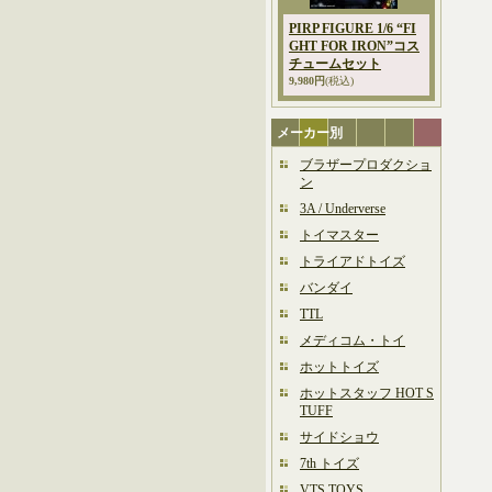
PIRP FIGURE 1/6 “FI
GHT FOR IRON”コス
チュームセット
9,980円
(税込)
メーカー別
ブラザープロダクショ
ン
3A / Underverse
トイマスター
トライアドトイズ
バンダイ
TTL
メディコム・トイ
ホットトイズ
ホットスタッフ HOT S
TUFF
サイドショウ
7th トイズ
VTS TOYS