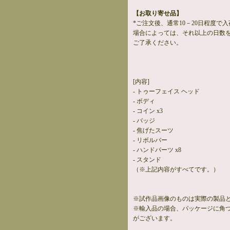
【お取り寄せ品】
*ご注文後、通常10－20日程度で
場合によっては、それ以上の日数
ご了承ください。
[内容]
- トゥーフェイス ヘッド
- ボディ
- コイン x3
- バッジ
- 焦げたスーツ
- リボルバー
- ハンドパーツ x8
- スタンド
（※上記内容がすべてです。）
※試作品画像のものは実際の製品
※輸入品の場合、パッケージに角
がございます。