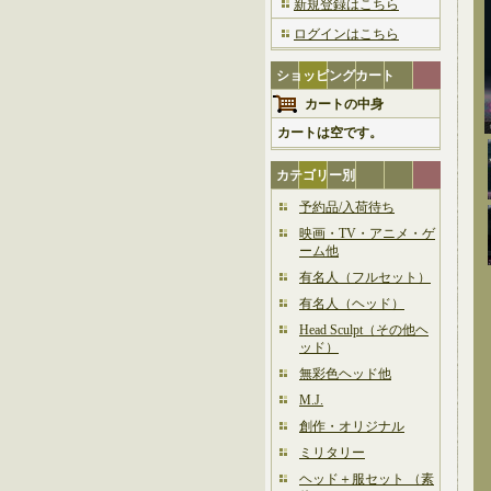
新規登録はこちら
ログインはこちら
ショッピングカート
カートの中身
カートは空です。
カテゴリー別
予約品/入荷待ち
映画・TV・アニメ・ゲ
ーム他
有名人（フルセット）
有名人（ヘッド）
Head Sculpt（その他ヘ
ッド）
無彩色ヘッド他
M.J.
創作・オリジナル
ミリタリー
ヘッド＋服セット （素