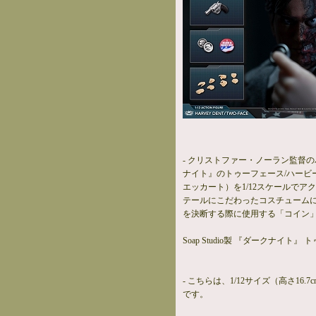
- クリストファー・ノーラン監督
ナイト』のトゥーフェース/ハービ
エッカート）を1/12スケールでア
テールにこだわったコスチューム
を決断する際に使用する「コイン
Soap Studio製 『ダークナイト』
- こちらは、1/12サイズ（高さ16
です。