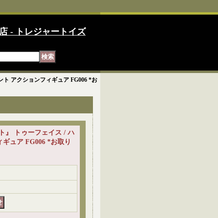
店 - トレジャートイズ
デント アクションフィギュア FG006 *お
クナイト』 トゥーフェイス / ハ
ュア FG006 *お取り