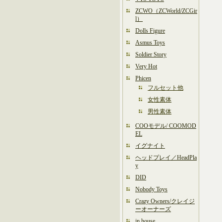
ZCWO（ZCWorld/ZCGir
l）
Dolls Figure
Asmus Toys
Soldier Story
Very Hot
Phicen
フルセット他
女性素体
男性素体
COOモデル/ COOMOD
EL
イグナイト
ヘッドプレイ／HeadPla
y
DID
Nobody Toys
Crazy Owners/クレイジ
ーオーナーズ
in house