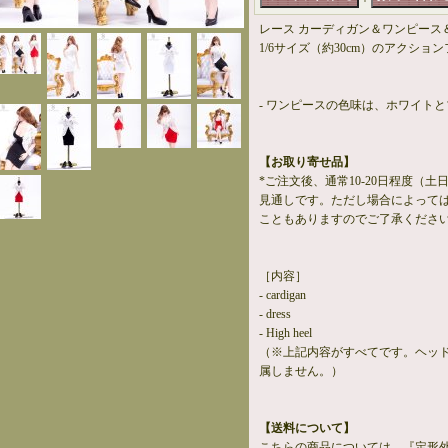
レース カーディガン＆ワンピース
1/6サイズ（約30cm）のアクショ
- ワンピースの色味は、ホワイト
【お取り寄せ品】
*ご注文後、通常10-20日程度（
見通しです。ただし場合によって
こともありますのでご了承くださ
［内容］
- cardigan
- dress
- High heel
（※上記内容がすべてです。ヘッ
属しません。）
【送料について】
こちらの商品については、『定形