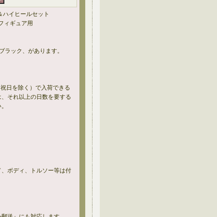
＆ハイヒールセット
ンフィギュア用
とブラック、があります。
土日祝日を除く）で入荷できる
は、それ以上の日数を要する
い。
ド、ボディ、トルソー等は付
外郵送』にも対応します。