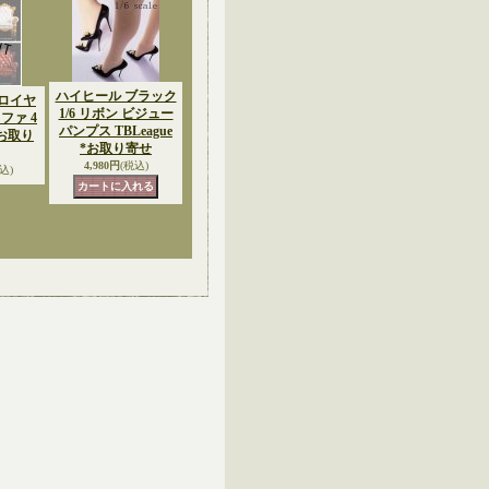
ハイヒール ブラック
6 ロイヤ
1/6 リボン ビジュー
ファ 4
パンプス TBLeague
*お取り
*お取り寄せ
4,980円
(税込)
込)