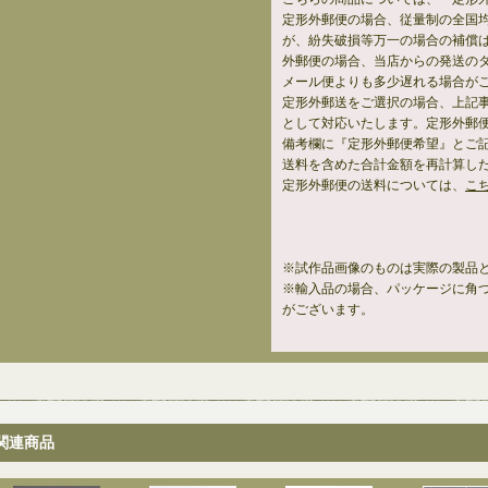
定形外郵便の場合、従量制の全国
が、紛失破損等万一の場合の補償
外郵便の場合、当店からの発送の
メール便よりも多少遅れる場合が
定形外郵送をご選択の場合、上記
として対応いたします。定形外郵
備考欄に『定形外郵便希望』とご
送料を含めた合計金額を再計算し
定形外郵便の送料については、
こ
※試作品画像のものは実際の製品
※輸入品の場合、パッケージに角
がございます。
関連商品