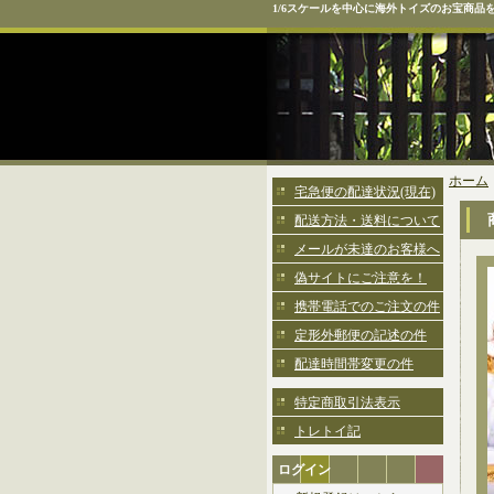
1/6スケールを中心に海外トイズのお宝商品
ホーム
宅急便の配達状況(現在)
配送方法・送料について
メールが未達のお客様へ
偽サイトにご注意を！
携帯電話でのご注文の件
定形外郵便の記述の件
配達時間帯変更の件
特定商取引法表示
トレトイ記
ログイン