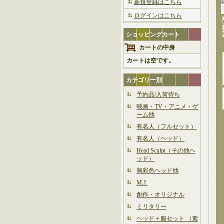
新規登録はこちら
ログインはこちら
ショッピングカート
カートの中身
カートは空です。
カテゴリー別
予約品/入荷待ち
映画・TV・アニメ・ゲ
ーム他
有名人（フルセット）
有名人（ヘッド）
Head Sculpt（その他ヘ
ッド）
無彩色ヘッド他
M.J.
創作・オリジナル
ミリタリー
ヘッド＋服セット （素