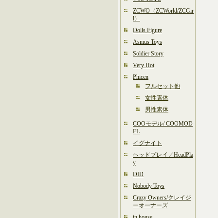
ZCWO（ZCWorld/ZCGir
l）
Dolls Figure
Asmus Toys
Soldier Story
Very Hot
Phicen
フルセット他
女性素体
男性素体
COOモデル/ COOMOD
EL
イグナイト
ヘッドプレイ／HeadPla
y
DID
Nobody Toys
Crazy Owners/クレイジ
ーオーナーズ
in house