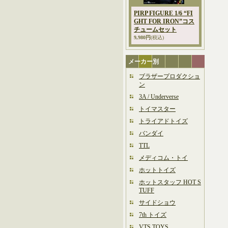
PIRP FIGURE 1/6 “FI
GHT FOR IRON”コス
チュームセット
9,980円
(税込)
メーカー別
ブラザープロダクショ
ン
3A / Underverse
トイマスター
トライアドトイズ
バンダイ
TTL
メディコム・トイ
ホットトイズ
ホットスタッフ HOT S
TUFF
サイドショウ
7th トイズ
VTS TOYS