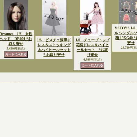
VSTOYS 1/
ル シングルソ
Dreamer 1/6 女性
種 19XG40 
ヘッド DR001 *お
1/6 ビスチェ漆黒ド
1/6 チューブトップ
寄せ
取り寄せ
レス＆ストッキング
花柄ドレス＆ハイヒ
28,780円
(税
5,680円
(税込)
＆ハイヒールセット
ールセット *お取
* お取り寄せ
り寄せ
6,980円
(税込)