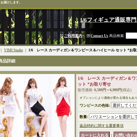
をお届けします。
1/6フィギュア通販専門
ご利用案内
｜
Contact Us
商品検索
:
｜
VIMI Studio
｜
1/6 レース カーディガン＆ワンピース＆ハイヒール セット *お
商品詳細
1/6 レース カーディガン＆
ット *お取り寄せ
販売価格
:
6,580円～6,980円
(税込)
オプションにより価格が変わる場合もあ
ワンピースの色味
:
数量
:
返品特約に関する重要事項
｜